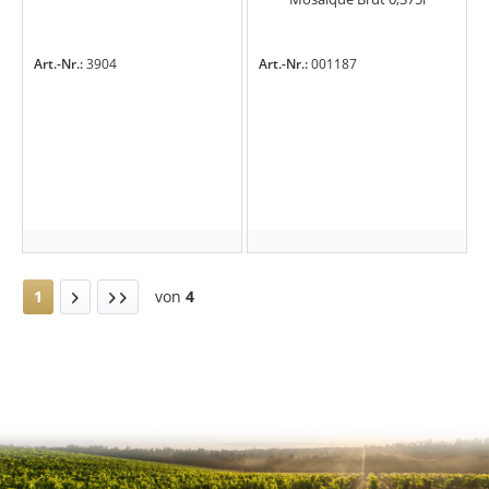
Art.-Nr.:
3904
Art.-Nr.:
001187
1
von
4