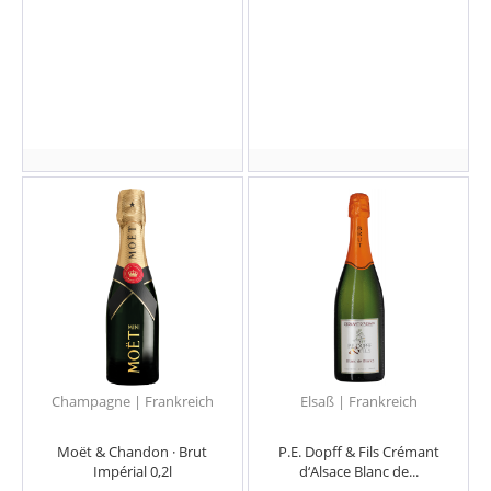
Champagne | Frankreich
Elsaß | Frankreich
Moët & Chandon · Brut
P.E. Dopff & Fils Crémant
Impérial 0,2l
d‘Alsace Blanc de...