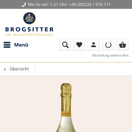
Mo-So von 7-21 Uhr:
+49 (0)2225 / 918 111
person
shopping_basket
Menü
favorite
Bestellung widerrufen
Übersicht