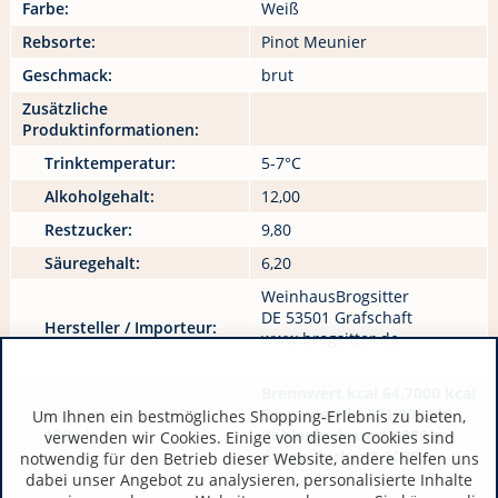
Farbe:
Weiß
Rebsorte:
Pinot Meunier
Geschmack:
brut
Zusätzliche
Produktinformationen:
Trinktemperatur:
5-7°C
Alkoholgehalt:
12,00
Restzucker:
9,80
Säuregehalt:
6,20
WeinhausBrogsitter
DE 53501 Grafschaft
Hersteller / Importeur:
www.brogsitter.de
Brennwert kcal 64,7000 kcal
Nährwerte pro 100g /
Brennwert kJ 271,0000 kJ
Um Ihnen ein bestmögliches Shopping-Erlebnis zu bieten,
100ml:
Kohlenhydrate 1,6000 g
verwenden wir Cookies. Einige von diesen Cookies sind
davon Zucker 1,3000 g
notwendig für den Betrieb dieser Website, andere helfen uns
dabei unser Angebot zu analysieren, personalisierte Inhalte