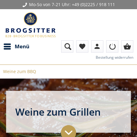
Mo-So von 7-21 Uhr:
+49 (0)2225 / 918 111
person
shopping_basket
Menü
favorite
Bestellung widerrufen
Weine zum BBQ
Weine zum Grillen