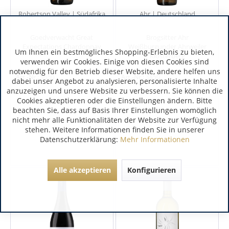
Robertson Valley | Südafrika
Ahr | Deutschland
Goedverwacht Great
Brogsitter Ahr
Expectations Chardonnay
Weißburgunder Ahrweiler
Um Ihnen ein bestmögliches Shopping-Erlebnis zu bieten,
Klosterberg
verwenden wir Cookies. Einige von diesen Cookies sind
notwendig für den Betrieb dieser Website, andere helfen uns
Art.-Nr.:
9650
Art.-Nr.:
3850
dabei unser Angebot zu analysieren, personalisierte Inhalte
anzuzeigen und unsere Website zu verbessern. Sie können die
Cookies akzeptieren oder die Einstellungen ändern. Bitte
beachten Sie, dass auf Basis Ihrer Einstellungen womöglich
nicht mehr alle Funktionalitäten der Website zur Verfügung
stehen. Weitere Informationen finden Sie in unserer
Datenschutzerklärung:
Mehr Informationen
Alle akzeptieren
Konfigurieren