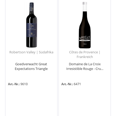
Robertson Valley | Südafrika
Côtes de Provence |
Frankreich
Goedverwacht Great
Domaine de La Croix
Expectations Triangle
Irresistible Rouge - Cru...
Art.-Nr.:
9610
Art.-Nr.:
6471