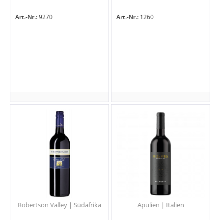
Art.-Nr.:
9270
Art.-Nr.:
1260
Robertson Valley | Südafrika
Apulien | Italien