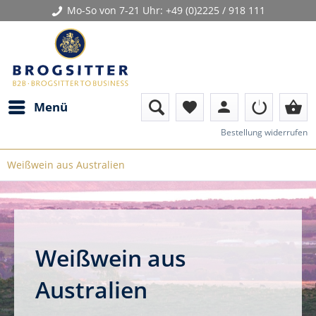
Mo-So von 7-21 Uhr:
+49 (0)2225 / 918 111
person
shopping_basket
Menü
favorite
Bestellung widerrufen
Weißwein aus Australien
Weißwein aus
Australien