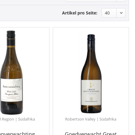
Artikel pro Seite:
l Region | Südafrika
Robertson Valley | Südafrika
enverwachting
Goedverwacht Great