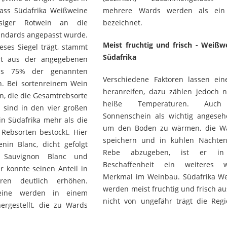
dass Südafrika Weißweine
erden als ein District
siger Rotwein an die
bezeichnet.
tandards angepasst wurde.
Meist fruchtig und frisch - Weißw
eses Siegel trägt, stammt
Südafrika
rt aus der angegebenen
s 75% der genannten
Verschiedene Faktoren lassen ei
n. Bei sortenreinem Wein
heranreifen, dazu zählen jedoch n
n, die die Gesamtrebsorte
heiße Temperaturen. Auc
sind in den vier großen
Sonnenschein als wichtig angeseh
n Südafrika mehr als die
um den Boden zu wärmen, die W
 Rebsorten bestockt. Hier
speichern und in kühlen Nächte
nin Blanc, dicht gefolgt
Rebe abzugeben, ist er in 
 Sauvignon Blanc und
Beschaffenheit ein weiteres wi
r konnte seinen Anteil in
Merkmal im Weinbau. Südafrika W
ren deutlich erhöhen.
werden meist fruchtig und frisch a
weine werden in einem
nicht von ungefähr trägt die Reg
hergestellt, die zu Wards