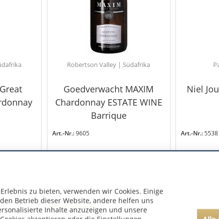
üdafrika
Robertson Valley | Südafrika
Pa
Great
Goedverwacht MAXIM
Niel Jo
ardonnay
Chardonnay ESTATE WINE
Barrique
Art.-Nr.:
9605
Art.-Nr.:
5538
rlebnis zu bieten, verwenden wir Cookies. Einige
 den Betrieb dieser Website, andere helfen uns
ersonalisierte Inhalte anzuzeigen und unsere
Alle