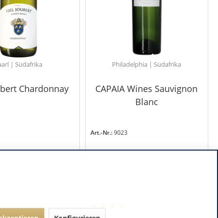
arl | Südafrika
Philadelphia | Südafrika
ubert Chardonnay
CAPAIA Wines Sauvignon
Blanc
Art.-Nr.:
9023
 akzeptieren
Konfigurieren