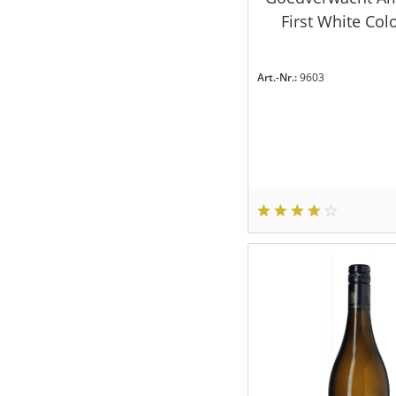
First White Co
Art.-Nr.:
9603