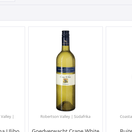
Valley |
Robertson Valley | Südafrika
Coasta
a Ulibo
Goedverwacht Crane White
Buit