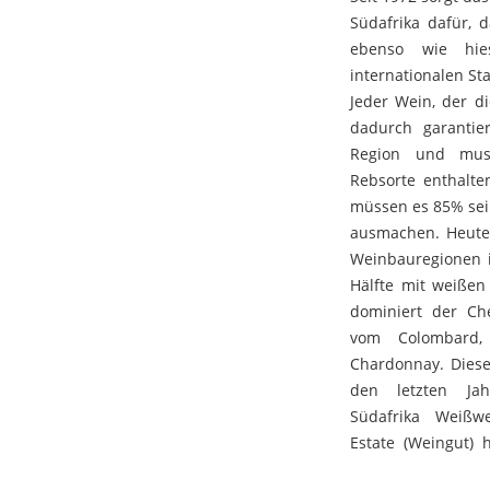
Südafrika dafür, 
mehrere Wards w
ebenso wie hie
internationalen S
Jeder Wein, der di
dadurch garantie
Region und mus
Rebsorte enthalte
müssen es 85% sei
ausmachen. Heute 
Weinbauregionen i
Hälfte mit weißen
dominiert der Che
vom Colombard,
Chardonnay. Diese
den letzten Jah
Südafrika Weiß
Estate (Weingut) 