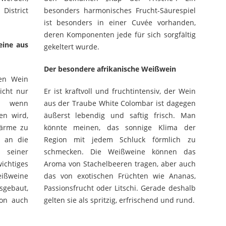
besonders harmonisches Frucht-Säurespiel
ist besonders in einer Cuvée vorhanden,
deren Komponenten jede für sich sorgfältig
eine aus
gekeltert wurde.
Der besondere afrikanische Weißwein
nen Wein
icht nur
Er ist kraftvoll und fruchtintensiv, der Wein
h wenn
aus der Traube White Colombar ist dagegen
en wird,
äußerst lebendig und saftig frisch. Man
ärme zu
könnte meinen, das sonnige Klima der
n an die
Region mit jedem Schluck förmlich zu
seiner
schmecken. Die Weißweine können das
chtiges
Aroma von Stachelbeeren tragen, aber auch
eißweine
das von exotischen Früchten wie Ananas,
usgebaut,
Passionsfrucht oder Litschi. Gerade deshalb
ion auch
gelten sie als spritzig, erfrischend und rund.