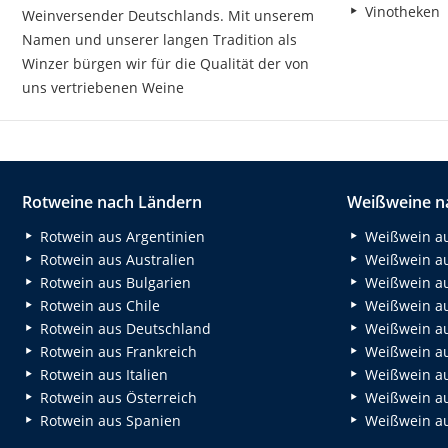
Vinotheken
Weinversender Deutschlands. Mit unserem
Namen und unserer langen Tradition als
Winzer bürgen wir für die Qualität der von
uns vertriebenen Weine
Rotweine nach Ländern
Weißweine n
Rotwein aus Argentinien
Weißwein au
Rotwein aus Australien
Weißwein au
Rotwein aus Bulgarien
Weißwein au
Rotwein aus Chile
Weißwein au
Rotwein aus Deutschland
Weißwein au
Rotwein aus Frankreich
Weißwein aus
Rotwein aus Italien
Weißwein a
Rotwein aus Österreich
Weißwein au
Rotwein aus Spanien
Weißwein au