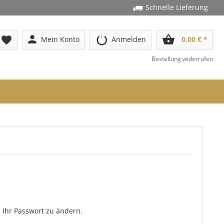
Schnelle Lieferung
person
shopping_basket
favorite
Mein Konto
Anmelden
0,00 € *
Bestellung widerrufen
 Ihr Passwort zu ändern.