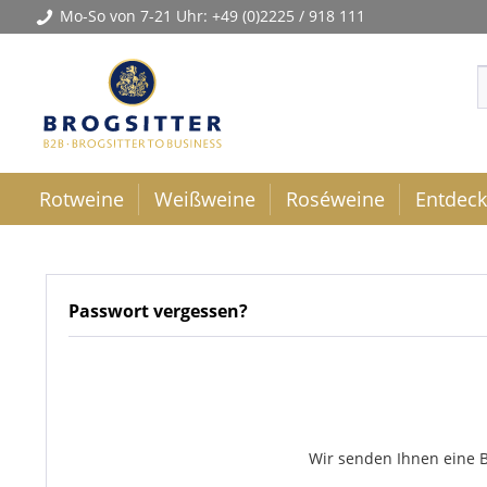
Mo-So von 7-21 Uhr:
+49 (0)2225 / 918 111
Rotweine
Weißweine
Roséweine
Entdec
Passwort vergessen?
Wir senden Ihnen eine B