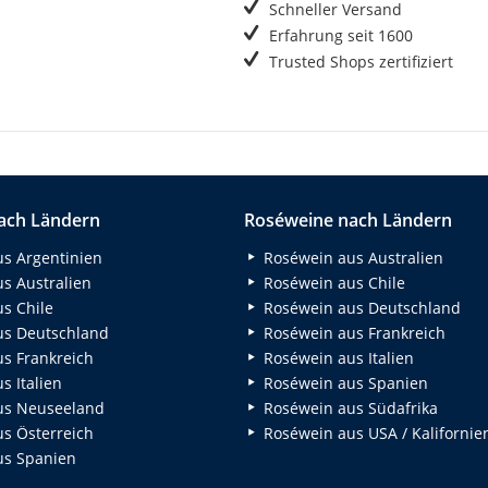
Schneller Versand
Erfahrung seit 1600
Trusted Shops zertifiziert
ach Ländern
Roséweine nach Ländern
s Argentinien
Roséwein aus Australien
s Australien
Roséwein aus Chile
s Chile
Roséwein aus Deutschland
s Deutschland
Roséwein aus Frankreich
s Frankreich
Roséwein aus Italien
 Italien
Roséwein aus Spanien
us Neuseeland
Roséwein aus Südafrika
s Österreich
Roséwein aus USA / Kalifornie
s Spanien