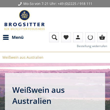
Mo-So von 7-21 Uhr:
+49 (0)2225 / 918 111
person
shopping_basket
Menü
favorite
Bestellung widerrufen
Weißwein aus Australien
Weißwein aus
Australien