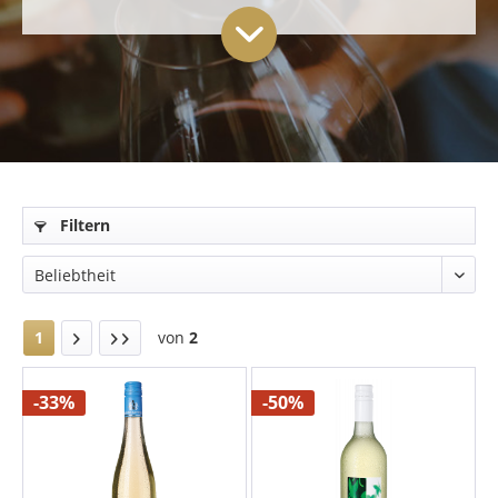
Filtern
1
von
2
-33%
-50%