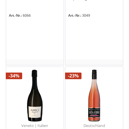
Art.-Nr.:
6066
Art.-Nr.:
3049
-34%
-23%
Veneto | Italien
Deutschland