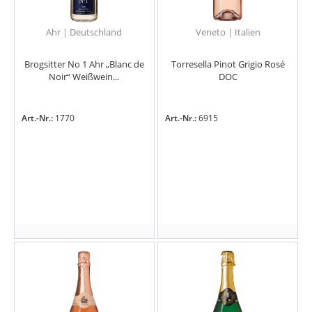
Ahr | Deutschland
Veneto | Italien
Brogsitter No 1 Ahr „Blanc de
Torresella Pinot Grigio Rosé
Noir“ Weißwein...
DOC
Art.-Nr.:
1770
Art.-Nr.:
6915