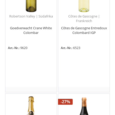
Robertson Valley | Südafrika
Côtes de Gascogne |
Frankreich
Goedverwacht Crane White
Côtes de Gascogne Entredoux
Colombar
Colombard IGP
Art.-Nr.:
9620
Art.-Nr.:
6523
-27%