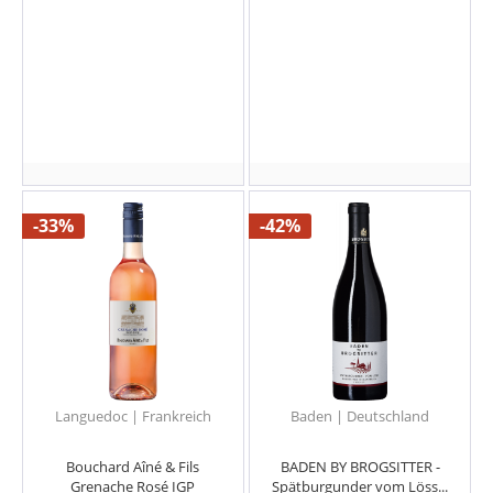
-33%
-42%
Languedoc | Frankreich
Baden | Deutschland
Bouchard Aîné & Fils
BADEN BY BROGSITTER -
Grenache Rosé IGP
Spätburgunder vom Löss...