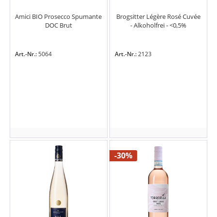
Amici BIO Prosecco Spumante
Brogsitter Légère Rosé Cuvée
DOC Brut
- Alkoholfrei - <0,5%
Art.-Nr.:
5064
Art.-Nr.:
2123
-30%