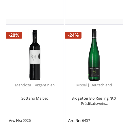
-20%
-24%
Mendoza | Argentinien
Mosel | Deutschland
Sottano Malbec
Brogsitter Bio Riesling "9,0"
Prädikatswein...
Art.-Nr.:
9926
Art.-Nr.:
6457