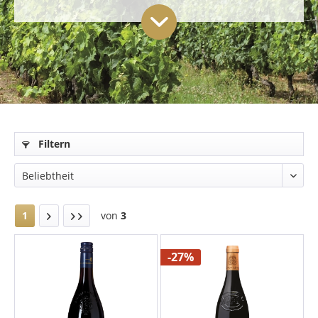
Filtern
1
von
3
-27%