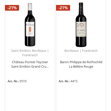
-21%
-21%
Saint-Emilion, Bordeaux |
Bordeaux | Frankreich
Frankreich
Château Pontet-Teyssier
Baron Philippe de Rothschild
Saint-Emilion Grand Cru...
La Bélière Rouge
Art.-Nr.:
0510
Art.-Nr.:
4415