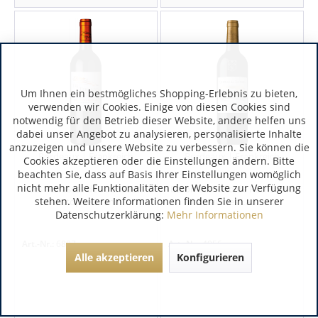
Um Ihnen ein bestmögliches Shopping-Erlebnis zu bieten,
verwenden wir Cookies. Einige von diesen Cookies sind
notwendig für den Betrieb dieser Website, andere helfen uns
dabei unser Angebot zu analysieren, personalisierte Inhalte
anzuzeigen und unsere Website zu verbessern. Sie können die
Bordeaux | Frankreich
Bordeaux | Frankreich
Cookies akzeptieren oder die Einstellungen ändern. Bitte
beachten Sie, dass auf Basis Ihrer Einstellungen womöglich
nicht mehr alle Funktionalitäten der Website zur Verfügung
Les Terrasses de Tour Saint
Baron Edmond de Rothschild
stehen. Weitere Informationen finden Sie in unserer
Christophe Grand...
Château des Laurets...
Datenschutzerklärung:
Mehr Informationen
Art.-Nr.:
6887
Art.-Nr.:
4056
Alle akzeptieren
Konfigurieren