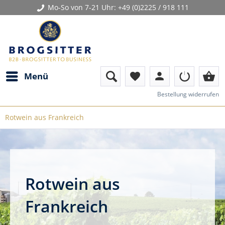
Mo-So von 7-21 Uhr:
+49 (0)2225 / 918 111
person
shopping_basket
Menü
favorite
Bestellung widerrufen
Rotwein aus Frankreich
Rotwein aus
Frankreich