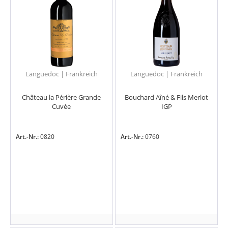
Languedoc | Frankreich
Languedoc | Frankreich
Château la Périère Grande
Bouchard Aîné & Fils Merlot
Cuvée
IGP
Art.-Nr.:
0820
Art.-Nr.:
0760