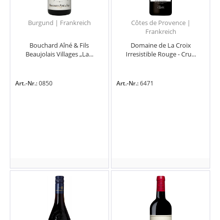
Burgund | Frankreich
Côtes de Provence |
Frankreich
Bouchard Aîné & Fils
Domaine de La Croix
Beaujolais Villages „La...
Irresistible Rouge - Cru...
Art.-Nr.:
0850
Art.-Nr.:
6471