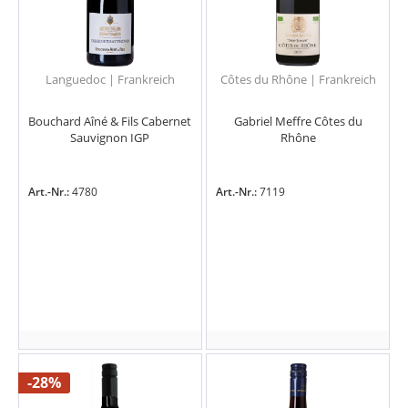
Languedoc | Frankreich
Côtes du Rhône | Frankreich
Bouchard Aîné & Fils Cabernet
Gabriel Meffre Côtes du
Sauvignon IGP
Rhône
Art.-Nr.:
4780
Art.-Nr.:
7119
-28%