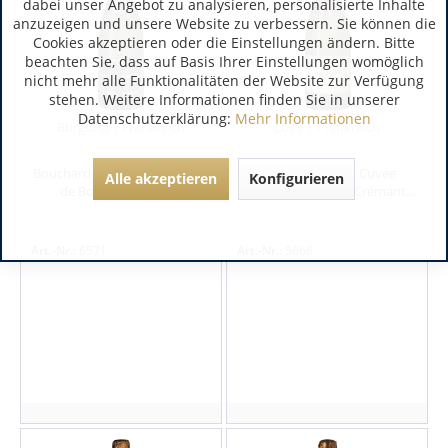
dabei unser Angebot zu analysieren, personalisierte Inhalte
anzuzeigen und unsere Website zu verbessern. Sie können die
Cookies akzeptieren oder die Einstellungen ändern. Bitte
beachten Sie, dass auf Basis Ihrer Einstellungen womöglich
nicht mehr alle Funktionalitäten der Website zur Verfügung
stehen. Weitere Informationen finden Sie in unserer
Datenschutzerklärung:
Mehr Informationen
Burgund | Frankreich
Loire | Frankreich
Bouchard Aîné & Fils Crémant
Bouvet Ladubay Cuvée
Alle akzeptieren
Konfigurieren
de Bourgogne Brut...
EXCELLENCE Blanc Crémant...
Art.-Nr.:
6571
Art.-Nr.:
5666