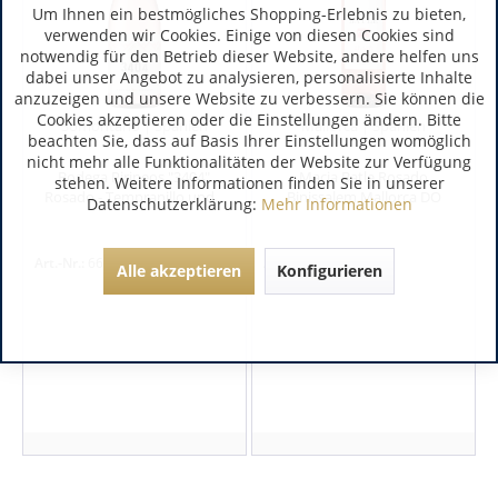
Um Ihnen ein bestmögliches Shopping-Erlebnis zu bieten,
verwenden wir Cookies. Einige von diesen Cookies sind
notwendig für den Betrieb dieser Website, andere helfen uns
dabei unser Angebot zu analysieren, personalisierte Inhalte
anzuzeigen und unsere Website zu verbessern. Sie können die
Cookies akzeptieren oder die Einstellungen ändern. Bitte
Somontano | Spanien
Mallorca | Spanien
beachten Sie, dass auf Basis Ihrer Einstellungen womöglich
nicht mehr alle Funktionalitäten der Website zur Verfügung
Bodega Pirineos "3404"
Macia Batle Rosado
stehen. Weitere Informationen finden Sie in unserer
Rosado - Tempranillo und...
Binissalem Mallorca DO
Datenschutzerklärung:
Mehr Informationen
Art.-Nr.:
667102
Art.-Nr.:
6371
Alle akzeptieren
Konfigurieren