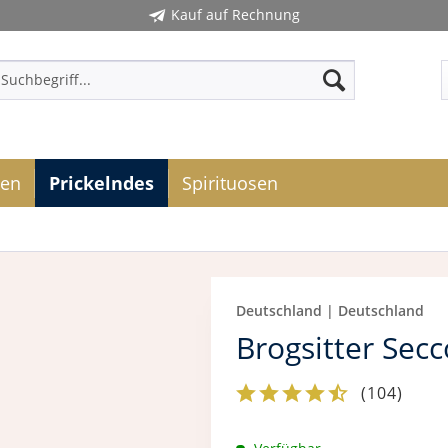
Kauf auf Rechnung
ken
Prickelndes
Spirituosen
Deutschland | Deutschland
Brogsitter Sec
(
104
)