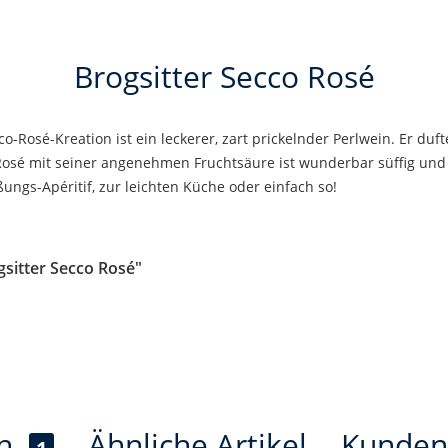
Brogsitter Secco Rosé
cco-Rosé-Kreation ist ein leckerer, zart prickelnder Perlwein. Er du
Rosé mit seiner angenehmen Fruchtsäure ist wunderbar süffig und
ungs-Apéritif, zur leichten Küche oder einfach so!
sitter Secco Rosé"
en
Ähnliche Artikel
Kunden