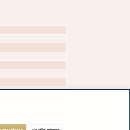
dationsmittel: L-Ascorbinsäure,
 akzeptieren
Konfigurieren