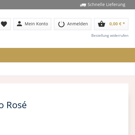
Schnelle Lieferung
person
shopping_basket
favorite
Mein Konto
Anmelden
0,00 € *
Bestellung widerrufen
co Rosé