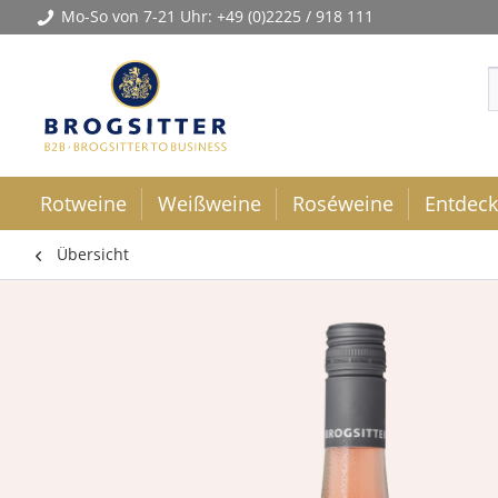
Mo-So von 7-21 Uhr:
+49 (0)2225 / 918 111
Rotweine
Weißweine
Roséweine
Entdec
Übersicht