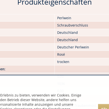
Produkteigenschaften
Perlwein
Schraubverschluss
Deutschland
Deutschland
Deutscher Perlwein
Rosé
trocken
nen:
0,00
1036
0,00
rlebnis zu bieten, verwenden wir Cookies. Einige
0,00
 den Betrieb dieser Website, andere helfen uns
ersonalisierte Inhalte anzuzeigen und unsere
Trauben / Traubenmost, Antioxi
Alle