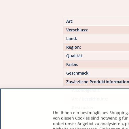
Art:
Verschluss:
Land:
Region:
Qualität:
Farbe:
Geschmack:
Zusätzliche Produktinformatio
Alkoholgehalt:
Art / Bezeichnung:
Restzucker:
Um Ihnen ein bestmögliches Shopping-E
Säuregehalt:
von diesen Cookies sind notwendig für
dabei unser Angebot zu analysieren, p