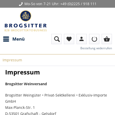
Mo-So von 7-21 Uhr:
+49 (0)2225 / 918 111
person
shopping_basket
Menü
favorite
Bestellung widerrufen
Impressum
Impressum
Brogsitter Weinversand
Brogsitter Weingüter • Privat-Sektkellerei • Exklusiv-Importe
GmbH
Max-Planck-Str. 1
D-53501 Grafschaft - Gelsdorf