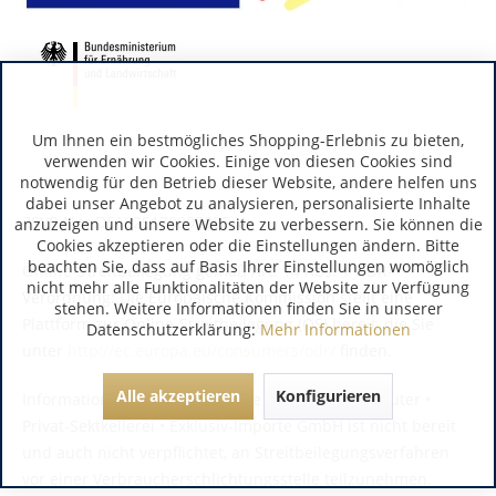
Um Ihnen ein bestmögliches Shopping-Erlebnis zu bieten,
verwenden wir Cookies. Einige von diesen Cookies sind
notwendig für den Betrieb dieser Website, andere helfen uns
dabei unser Angebot zu analysieren, personalisierte Inhalte
ZSVR Nr.: DE1825178805825-V
anzuzeigen und unsere Website zu verbessern. Sie können die
Cookies akzeptieren oder die Einstellungen ändern. Bitte
beachten Sie, dass auf Basis Ihrer Einstellungen womöglich
Online-Streitbeilegung gemäß Art. 14 Abs. 1 ODR-
nicht mehr alle Funktionalitäten der Website zur Verfügung
Verordnung: Die Europäische Kommission stellt eine
stehen. Weitere Informationen finden Sie in unserer
Plattform zur Online-Streitbeilegung (OS) bereit, die Sie
Datenschutzerklärung:
Mehr Informationen
unter
http://ec.europa.eu/consumers/odr/
finden.
Alle akzeptieren
Konfigurieren
Information nach § 36 VSBG: Die Brogsitter Weingüter •
Privat-Sektkellerei • Exklusiv-Importe GmbH ist nicht bereit
und auch nicht verpflichtet, an Streitbeilegungsverfahren
vor einer Verbraucherschlichtungsstelle teilzunehmen.