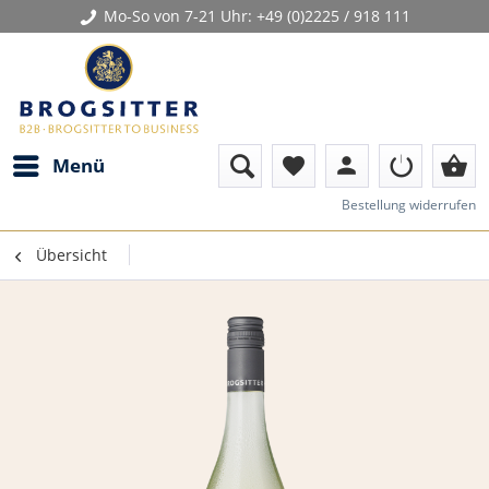
Mo-So von 7-21 Uhr:
+49 (0)2225 / 918 111
person
shopping_basket
Menü
favorite
Bestellung widerrufen
Übersicht