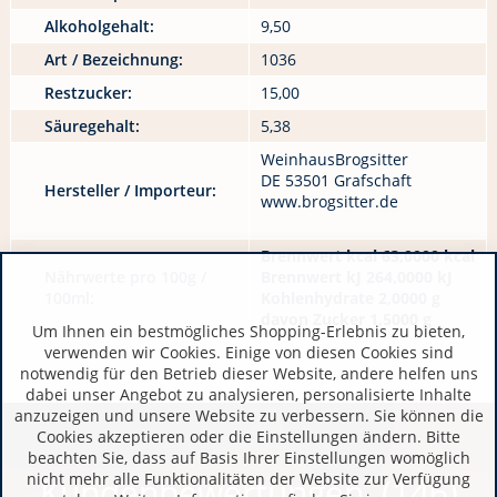
Alkoholgehalt:
9,50
Art / Bezeichnung:
1036
Restzucker:
15,00
Säuregehalt:
5,38
WeinhausBrogsitter
DE 53501 Grafschaft
Hersteller / Importeur:
www.brogsitter.de
Brennwert kcal 63,0000 kcal
Nährwerte pro 100g /
Brennwert kJ 264,0000 kJ
100ml:
Kohlenhydrate 2,0000 g
davon Zucker 1,5000 g
Um Ihnen ein bestmögliches Shopping-Erlebnis zu bieten,
verwenden wir Cookies. Einige von diesen Cookies sind
notwendig für den Betrieb dieser Website, andere helfen uns
dabei unser Angebot zu analysieren, personalisierte Inhalte
anzuzeigen und unsere Website zu verbessern. Sie können die
Cookies akzeptieren oder die Einstellungen ändern. Bitte
beachten Sie, dass auf Basis Ihrer Einstellungen womöglich
nicht mehr alle Funktionalitäten der Website zur Verfügung
Kundenbewertungen (146)