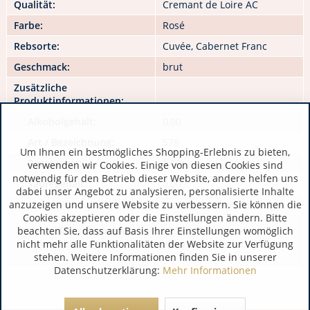
Qualität:
Cremant de Loire AC
Farbe:
Rosé
Rebsorte:
Cuvée, Cabernet Franc
Geschmack:
brut
Zusätzliche
Produktinformationen:
Alkoholgehalt:
0,00
Art / Bezeichnung:
578
Um Ihnen ein bestmögliches Shopping-Erlebnis zu bieten,
Restzucker:
0,00
verwenden wir Cookies. Einige von diesen Cookies sind
notwendig für den Betrieb dieser Website, andere helfen uns
Säuregehalt:
0,00
dabei unser Angebot zu analysieren, personalisierte Inhalte
anzuzeigen und unsere Website zu verbessern. Sie können die
WeingutMaison Bouvet
Cookies akzeptieren oder die Einstellungen ändern. Bitte
Ladubay
beachten Sie, dass auf Basis Ihrer Einstellungen womöglich
Hersteller / Importeur:
FR 49400 Saumur
nicht mehr alle Funktionalitäten der Website zur Verfügung
www.bouvetladubay.com
stehen. Weitere Informationen finden Sie in unserer
Datenschutzerklärung:
Mehr Informationen