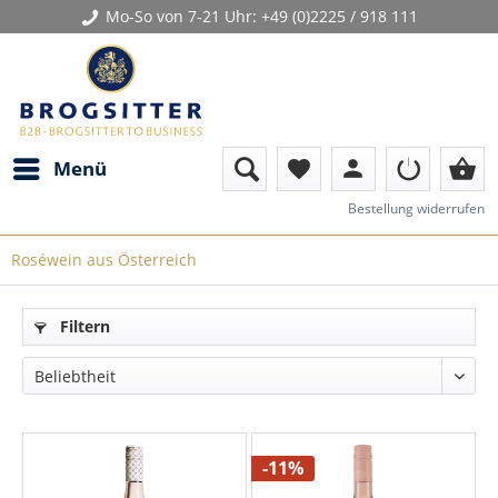
Mo-So von 7-21 Uhr:
+49 (0)2225 / 918 111
person
shopping_basket
Menü
favorite
Bestellung widerrufen
Roséwein aus Österreich
Filtern
-11%