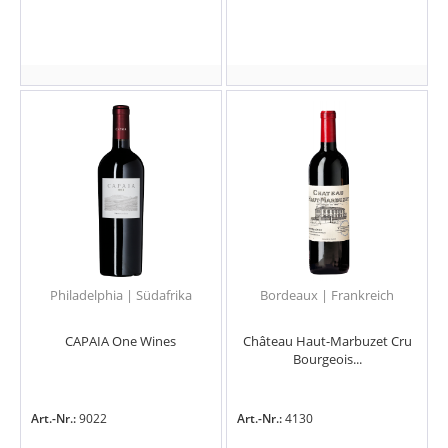
Philadelphia | Südafrika
Bordeaux | Frankreich
CAPAIA One Wines
Château Haut-Marbuzet Cru
Bourgeois...
Art.-Nr.:
9022
Art.-Nr.:
4130