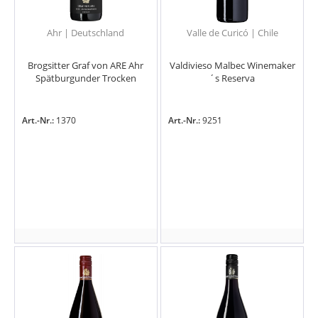
Ahr | Deutschland
Valle de Curicó | Chile
Brogsitter Graf von ARE Ahr
Valdivieso Malbec Winemaker
Spätburgunder Trocken
´s Reserva
Art.-Nr.:
1370
Art.-Nr.:
9251