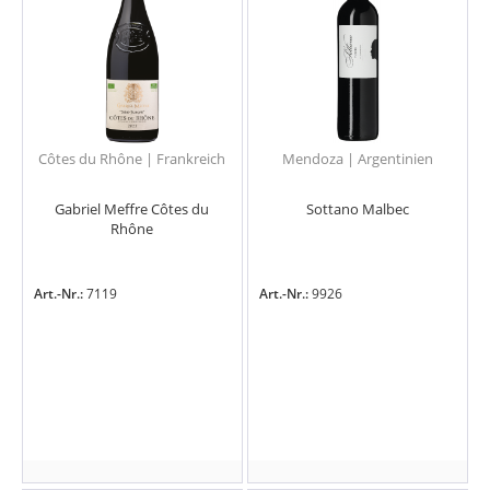
Côtes du Rhône | Frankreich
Mendoza | Argentinien
Gabriel Meffre Côtes du
Sottano Malbec
Rhône
Art.-Nr.:
7119
Art.-Nr.:
9926