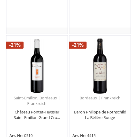
-21%
-21%
Saint-Emilion, Bordeaux |
Bordeaux | Frankreich
Frankreich
Château Pontet-Teyssier
Baron Philippe de Rothschild
Saint-Emilion Grand Cru...
La Bélière Rouge
Art.-Nr.:
0510
Art.-Nr.:
4415