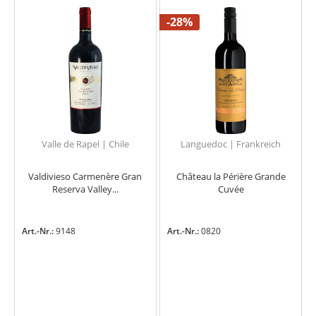
-28%
Valle de Rapel | Chile
Languedoc | Frankreich
Valdivieso Carmenère Gran
Château la Périère Grande
Reserva Valley...
Cuvée
Art.-Nr.:
9148
Art.-Nr.:
0820