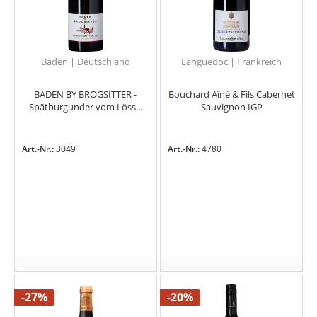
Baden | Deutschland
Languedoc | Frankreich
BADEN BY BROGSITTER -
Bouchard Aîné & Fils Cabernet
Spätburgunder vom Löss...
Sauvignon IGP
Art.-Nr.:
3049
Art.-Nr.:
4780
-27%
-20%