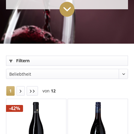
Filtern
1
von
12
-42%