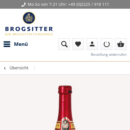
Mo-So von 7-21 Uhr:
+49 (0)2225 / 918 111
person
shopping_basket
Menü
favorite
Bestellung widerrufen
Übersicht