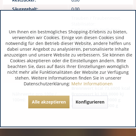
Säuregehalt:
0,00
Trauben / Traubenmost,
Stabilisator:
Carboxymethylcellulose,
Um Ihnen ein bestmögliches Shopping-Erlebnis zu bieten,
Inhaltsstoffe / Allergene:
Antioxidationsmittel: L-
verwenden wir Cookies. Einige von diesen Cookies sind
Ascorbinsäure,
enthält
notwendig für den Betrieb dieser Website, andere helfen uns
Sulfite
, Unter
dabei unser Angebot zu analysieren, personalisierte Inhalte
Schutzatmosphäre abgefüllt
anzuzeigen und unsere Website zu verbessern. Sie können die
Cookies akzeptieren oder die Einstellungen ändern. Bitte
WeinhausBrogsitter
beachten Sie, dass auf Basis Ihrer Einstellungen womöglich
DE 53501 Grafschaft
Hersteller / Importeur:
nicht mehr alle Funktionalitäten der Website zur Verfügung
www.brogsitter.de
stehen. Weitere Informationen finden Sie in unserer
Datenschutzerklärung:
Mehr Informationen
Brennwert kcal 73,6000 kcal
Nährwerte pro 100g /
Brennwert kJ 308,0000 kJ
100ml:
Kohlenhydrate 3,0000 g
Alle akzeptieren
Konfigurieren
davon Zucker 2,4000 g