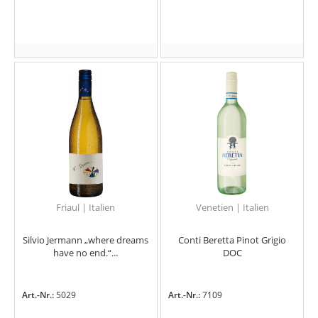
Friaul | Italien
Venetien | Italien
Silvio Jermann „where dreams
Conti Beretta Pinot Grigio
have no end.“...
DOC
Art.-Nr.:
5029
Art.-Nr.:
7109