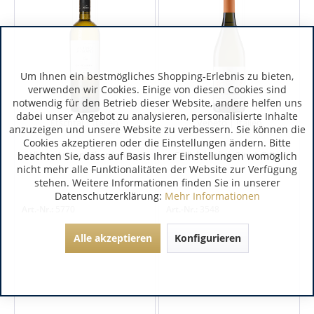
Um Ihnen ein bestmögliches Shopping-Erlebnis zu bieten,
verwenden wir Cookies. Einige von diesen Cookies sind
notwendig für den Betrieb dieser Website, andere helfen uns
dabei unser Angebot zu analysieren, personalisierte Inhalte
Etschtal | Italien
Veneto | Italien
anzuzeigen und unsere Website zu verbessern. Sie können die
Cookies akzeptieren oder die Einstellungen ändern. Bitte
Albino Armani Chardonnay
Colli del Soligo Pinot Grigio
beachten Sie, dass auf Basis Ihrer Einstellungen womöglich
nicht mehr alle Funktionalitäten der Website zur Verfügung
stehen. Weitere Informationen finden Sie in unserer
Datenschutzerklärung:
Mehr Informationen
Art.-Nr.:
5770
Art.-Nr.:
3548
Alle akzeptieren
Konfigurieren