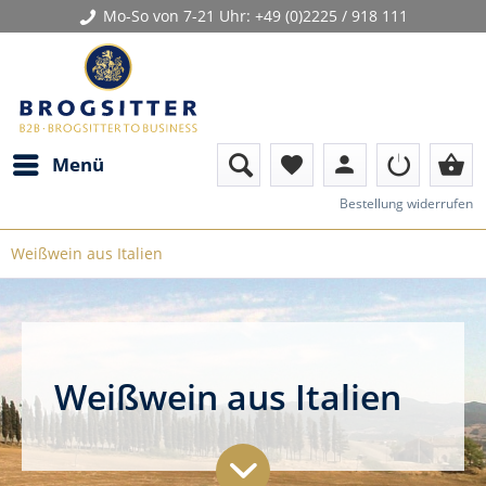
Mo-So von 7-21 Uhr:
+49 (0)2225 / 918 111
person
shopping_basket
Menü
favorite
Bestellung widerrufen
Weißwein aus Italien
Weißwein aus Italien