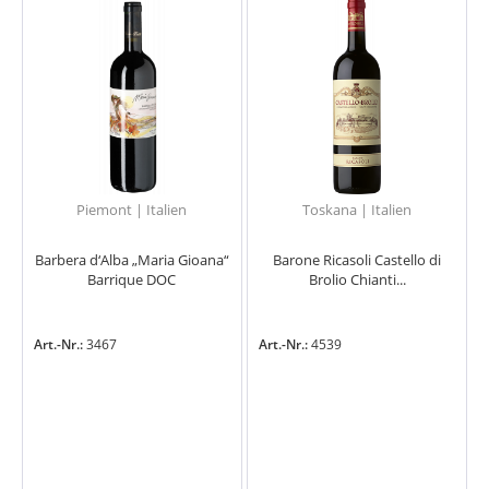
Piemont | Italien
Toskana | Italien
Barbera d‘Alba „Maria Gioana“
Barone Ricasoli Castello di
Barrique DOC
Brolio Chianti...
Art.-Nr.:
3467
Art.-Nr.:
4539