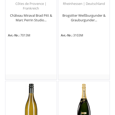
Côtes de Provence |
Rheinhessen | Deutschland
Frankreich
Château Miraval Brad Pitt &
Brogsitter Weißburgunder &
Marc Perrin Studio...
Grauburgunder...
Art.-Nr.:
7013M
Art.-Nr.:
3103M