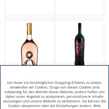
Côtes de Provence |
Lontué | Chile
Frankreich
Château Miraval Brad Pitt &
Caballo Loco 1,5 L
Um Ihnen ein bestmögliches Shopping-Erlebnis zu bieten,
Marc Perrin Miraval...
verwenden wir Cookies. Einige von diesen Cookies sind
notwendig für den Betrieb dieser Website, andere helfen uns
dabei unser Angebot zu analysieren, personalisierte Inhalte
Art.-Nr.:
3064M
Art.-Nr.:
9290M
anzuzeigen und unsere Website zu verbessern. Sie können die
Cookies akzeptieren oder die Einstellungen ändern. Bitte