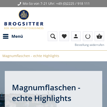
Mo-So von 7-21 Uhr:
+49 (0)2225 / 918 111
person
shopping_basket
Menü
favorite
Bestellung widerrufen
Magnumflaschen - echte Highlights
Magnumflaschen -
echte Highlights