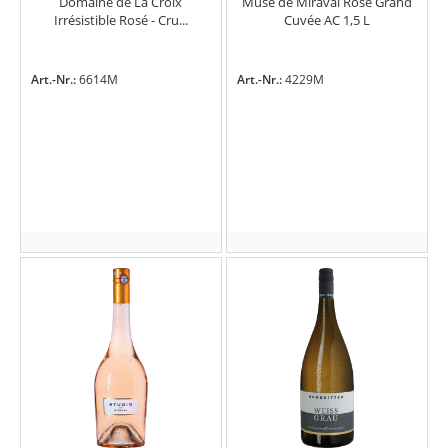
Domaine de La Croix
Muse de Miraval Rosé Grand
Irrésistible Rosé - Cru...
Cuvée AC 1,5 L
Art.-Nr.:
6614M
Art.-Nr.:
4229M