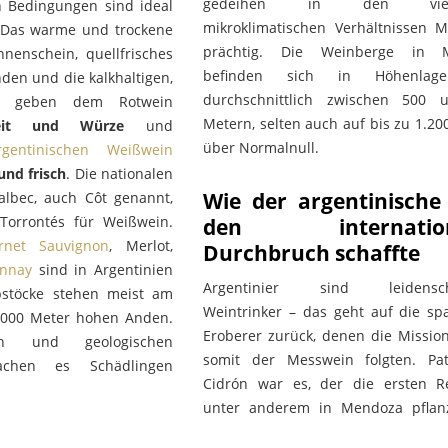
gedeihen in den vielfä
n Bedingungen sind ideal
mikroklimatischen Verhältnissen 
 Das warme und trockene
prächtig. Die Weinberge in 
nnenschein, quellfrisches
befinden sich in Höhenlag
den und die kalkhaltigen,
durchschnittlich zwischen 500 
n geben dem Rotwein
Metern, selten auch auf bis zu 1.2
hkeit und Würze
und
über Normalnull.
rgentinischen Weißwein
und frisch
. Die nationalen
Wie der argentinische
lbec, auch Côt genannt,
Torrontés für Weißwein.
den internation
rnet Sauvignon
, Merlot,
Durchbruch schaffte
nnay
sind in Argentinien
Argentinier sind leidenscha
bstöcke stehen meist am
Weintrinker – das geht auf die sp
.000 Meter hohen Anden.
Eroberer zurück, denen die Missio
en und geologischen
somit der Messwein folgten. Pa
chen es Schädlingen
Cidrón war es, der die ersten R
unter anderem in Mendoza pflan