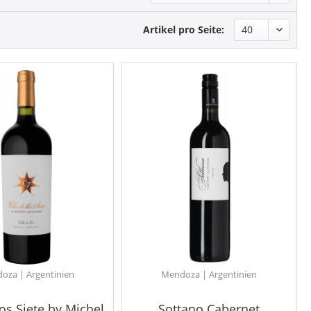
Artikel pro Seite:
oza | Argentinien
Mendoza | Argentinien
los Siete by Michel
Sottano Cabernet