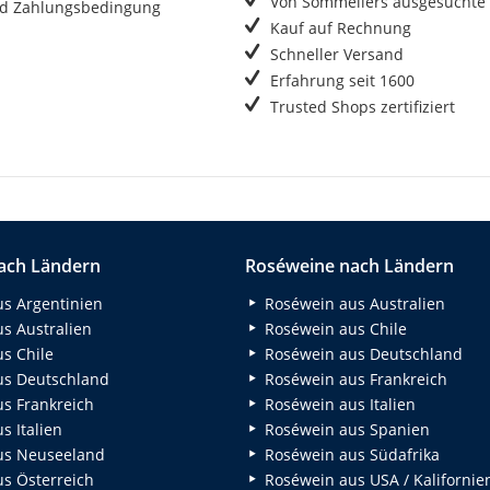
Von Sommeliers ausgesuchte
d Zahlungsbedingung
Kauf auf Rechnung
Schneller Versand
Erfahrung seit 1600
Trusted Shops zertifiziert
ach Ländern
Roséweine nach Ländern
s Argentinien
Roséwein aus Australien
s Australien
Roséwein aus Chile
s Chile
Roséwein aus Deutschland
s Deutschland
Roséwein aus Frankreich
s Frankreich
Roséwein aus Italien
 Italien
Roséwein aus Spanien
us Neuseeland
Roséwein aus Südafrika
s Österreich
Roséwein aus USA / Kalifornie