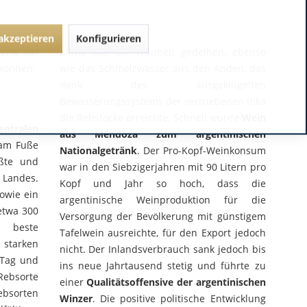
 akzeptieren
Konfigurieren
hend auf
Klima ließ die Trauben gedeihen, ebenso
können.
wie das Schmelzwasser aus den Anden, das
dank des ausgeklügelten
Bewässerungssystems der vertriebenen Inka
die Rebstöcke erreichte. Schnell wurde
Wein
entralen
aus Mendoza zum argentinischen
 am Fuße
Nationalgetränk
. Der Pro-Kopf-Weinkonsum
ßte und
war in den Siebzigerjahren mit 90 Litern pro
Landes.
Kopf und Jahr so hoch, dass die
owie ein
argentinische Weinproduktion für die
etwa 300
Versorgung der Bevölkerung mit günstigem
 beste
Tafelwein ausreichte, für den Export jedoch
 starken
nicht. Der Inlandsverbrauch sank jedoch bis
 Tag und
ins neue Jahrtausend stetig und führte zu
Rebsorte
einer
Qualitätsoffensive der argentinischen
ebsorten
Winzer
. Die positive politische Entwicklung