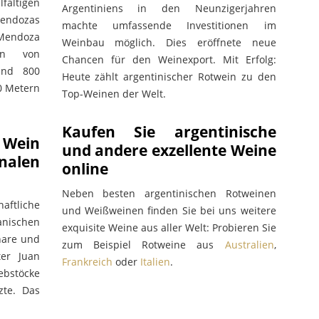
ltigen
Argentiniens in den Neunzigerjahren
Mendozas
machte umfassende Investitionen im
Mendoza
Weinbau möglich. Dies eröffnete neue
en von
Chancen für den Weinexport. Mit Erfolg:
und 800
Heute zählt argentinischer Rotwein zu den
00 Metern
Top-Weinen der Welt.
Kaufen Sie argentinische
 Wein
und andere exzellente Weine
alen
online
Neben besten argentinischen Rotweinen
ftliche
und Weißweinen finden Sie bei uns weitere
anischen
exquisite Weine aus aller Welt: Probieren Sie
nare und
zum Beispiel Rotweine aus
Australien
,
ter Juan
Frankreich
oder
Italien
.
ebstöcke
zte. Das