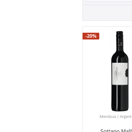
-20%
Mendoza | Argent
Sottano Mal