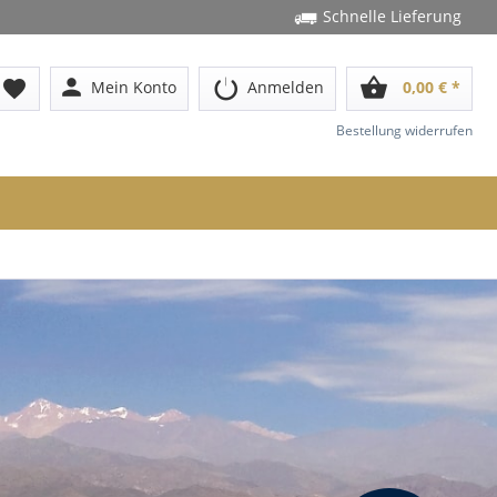
Schnelle Lieferung
person
shopping_basket
favorite
Mein Konto
Anmelden
0,00 € *
Bestellung widerrufen