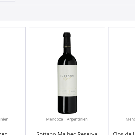
inien
Mendoza | Argentinien
Mend
bec
Sottano Malbec Reserva
Clos de 