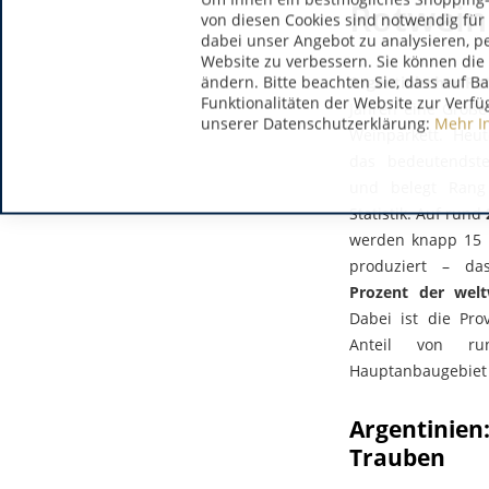
Rotwein
von diesen Cookies sind notwendig für
dabei unser Angebot zu analysieren, p
Website zu verbessern. Sie können die 
ändern. Bitte beachten Sie, dass auf B
Argentinischer Ro
Funktionalitäten der Website zur Verfü
Jahren eine Größe
unserer Datenschutzerklärung:
Mehr I
Weinparkett. Heut
das bedeutendst
und belegt Rang
Statistik. Auf rund
werden knapp 15 M
produziert – da
Prozent der wel
Dabei ist die Pr
Anteil von r
Hauptanbaugebiet 
Argentinien
Trauben