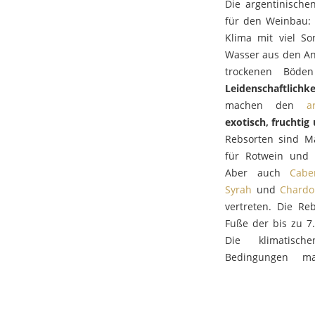
Die argentinische
für den Weinbau:
Klima mit viel So
Wasser aus den An
trockenen Böde
Leidenschaftlic
machen den
a
exotisch, fruchtig 
Rebsorten sind Ma
für Rotwein und 
Aber auch
Cabe
Syrah
und
Chardo
vertreten. Die Re
Fuße der bis zu 7
Die klimatisch
Bedingungen ma