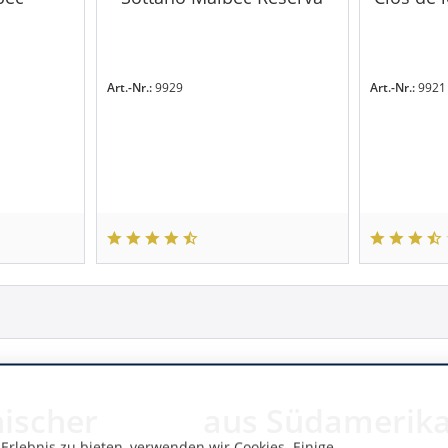
Art.-Nr.:
9929
Art.-Nr.:
9921
nischer
aus Südamerik
rlebnis zu bieten, verwenden wir Cookies. Einige