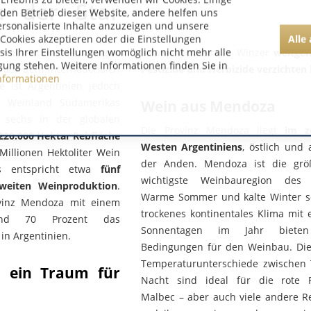
: der Star
 den Betrieb dieser Website, andere helfen uns
ersonalisierte Inhalte anzuzeigen und unsere
Alle
Cookies akzeptieren oder die Einstellungen
asis Ihrer Einstellungen womöglich nicht mehr alle
twein
ist erst seit einigen
schwer, sodass die Winzer
weitge
gung stehen. Weitere Informationen finden Sie in
 auf dem internationalen
Pestizide und Herbizide verzichten
nformationen
e ist Argentinien jedoch
e Weinland Südamerikas
Wein aus Mendoza
 sechs in der globalen
Die Provinz Mendoza liegt
im z
220.000 Hektar Rebfläche
Westen Argentiniens
, östlich und
illionen Hektoliter Wein
der Anden. Mendoza ist die grö
s entspricht etwa
fünf
wichtigste Weinbauregion des 
tweiten Weinproduktion
.
Warme Sommer und kalte Winter s
ovinz Mendoza mit einem
trockenes kontinentales Klima mit 
und 70 Prozent das
Sonnentagen im Jahr bieten
in Argentinien.
Bedingungen für den Weinbau. Die
Temperaturunterschiede zwischen
: ein Traum für
Nacht sind ideal für die rote 
Malbec – aber auch viele andere R