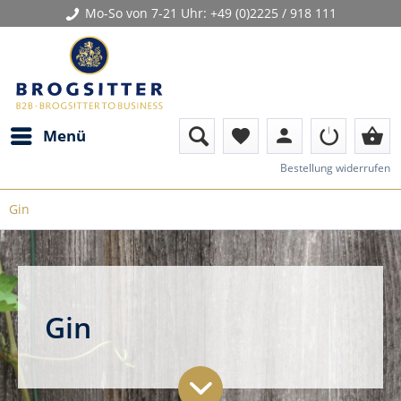
Mo-So von 7-21 Uhr:
+49 (0)2225 / 918 111
person
shopping_basket
Menü
favorite
Bestellung widerrufen
Gin
Gin