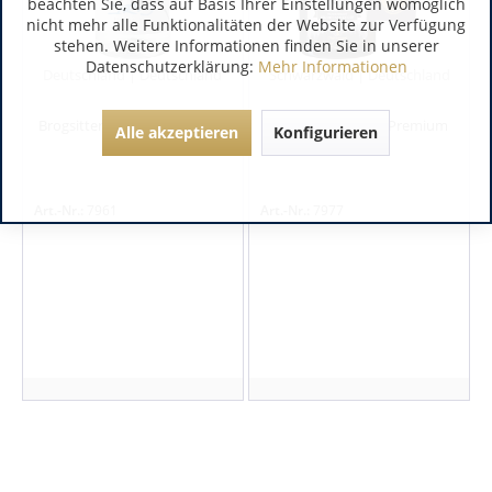
beachten Sie, dass auf Basis Ihrer Einstellungen womöglich
nicht mehr alle Funktionalitäten der Website zur Verfügung
stehen. Weitere Informationen finden Sie in unserer
Datenschutzerklärung:
Mehr Informationen
Deutschland | Deutschland
Schwarzwald | Deutschland
Brogsitter IRIS Finest Dry Gin
BOAR Blackforest Premium
Alle akzeptieren
Konfigurieren
Dry Gin
Art.-Nr.:
7961
Art.-Nr.:
7977