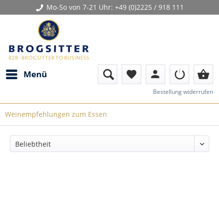
Mo-So von 7-21 Uhr:
+49 (0)2225 / 918 111
person
shopping_basket
Menü
favorite
Bestellung widerrufen
Weinempfehlungen zum Essen