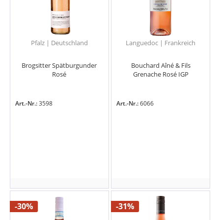
Pfalz | Deutschland
Languedoc | Frankreich
Brogsitter Spätburgunder
Bouchard Aîné & Fils
Rosé
Grenache Rosé IGP
Art.-Nr.:
3598
Art.-Nr.:
6066
-30%
-31%