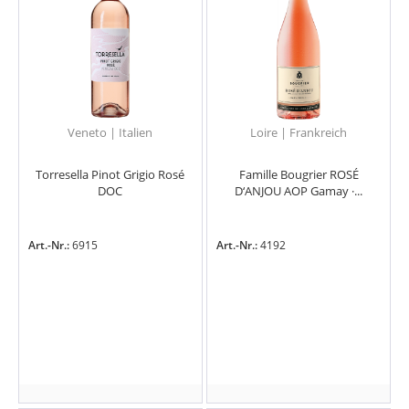
Veneto | Italien
Loire | Frankreich
Torresella Pinot Grigio Rosé
Famille Bougrier ROSÉ
DOC
D‘ANJOU AOP Gamay ·...
Art.-Nr.:
6915
Art.-Nr.:
4192