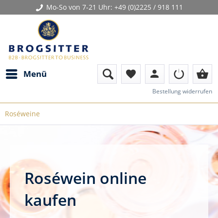
Mo-So von 7-21 Uhr:
+49 (0)2225 / 918 111
person
shopping_basket
Menü
favorite
Bestellung widerrufen
Roséweine
Roséwein online
kaufen