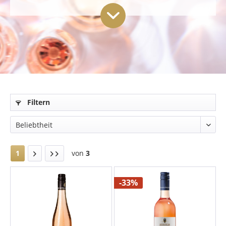
Filtern
1
von
3
-33%