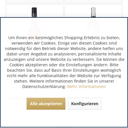
Um Ihnen ein bestmögliches Shopping-Erlebnis zu bieten,
verwenden wir Cookies. Einige von diesen Cookies sind
notwendig für den Betrieb dieser Website, andere helfen uns
dabei unser Angebot zu analysieren, personalisierte Inhalte
anzuzeigen und unsere Website zu verbessern. Sie können die
Baden | Deutschland
Provence | Frankreich
Cookies akzeptieren oder die Einstellungen ändern. Bitte
beachten Sie, dass auf Basis Ihrer Einstellungen womöglich
nicht mehr alle Funktionalitäten der Website zur Verfügung
Baden by Brogsitter
Château du Seuil Rosé AC
stehen. Weitere Informationen finden Sie in unserer
Spätburgunder Rosé vom
Datenschutzerklärung:
Mehr Informationen
Löss...
Art.-Nr.:
3047
Art.-Nr.:
4530
Alle akzeptieren
Konfigurieren