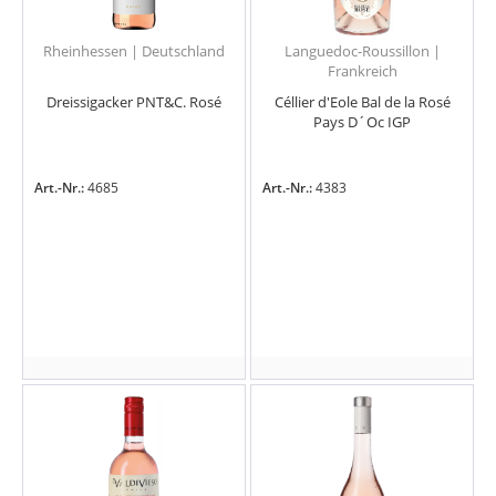
Rheinhessen | Deutschland
Languedoc-Roussillon |
Frankreich
Dreissigacker PNT&C. Rosé
Céllier d'Eole Bal de la Rosé
Pays D´Oc IGP
Art.-Nr.:
4685
Art.-Nr.:
4383