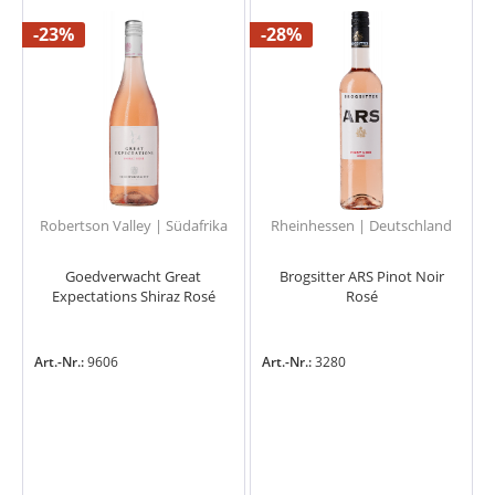
-23%
-28%
Robertson Valley | Südafrika
Rheinhessen | Deutschland
Goedverwacht Great
Brogsitter ARS Pinot Noir
Expectations Shiraz Rosé
Rosé
Art.-Nr.:
9606
Art.-Nr.:
3280