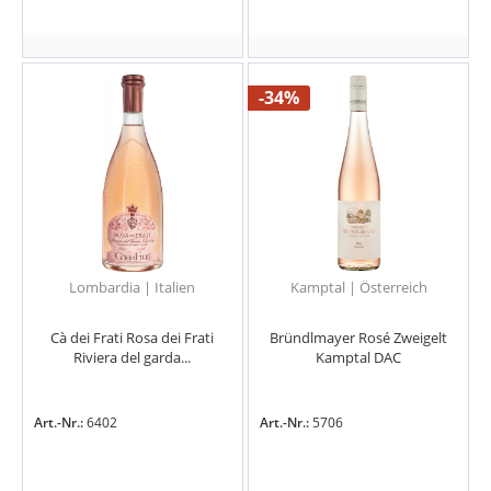
-34%
Lombardia | Italien
Kamptal | Österreich
Cà dei Frati Rosa dei Frati
Bründlmayer Rosé Zweigelt
Riviera del garda...
Kamptal DAC
Art.-Nr.:
6402
Art.-Nr.:
5706