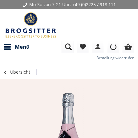
Mo-So von 7-21 Uhr:
+49 (0)2225 / 918 111
person
shopping_basket
Menü
favorite
Bestellung widerrufen
Übersicht