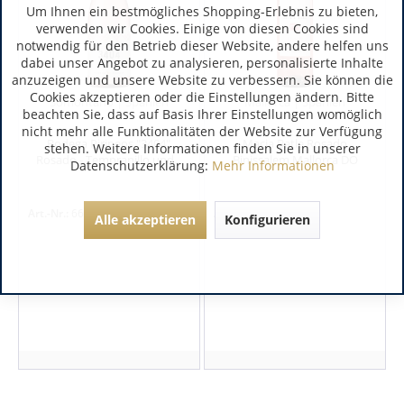
Um Ihnen ein bestmögliches Shopping-Erlebnis zu bieten,
verwenden wir Cookies. Einige von diesen Cookies sind
notwendig für den Betrieb dieser Website, andere helfen uns
dabei unser Angebot zu analysieren, personalisierte Inhalte
anzuzeigen und unsere Website zu verbessern. Sie können die
Cookies akzeptieren oder die Einstellungen ändern. Bitte
Somontano | Spanien
Mallorca | Spanien
beachten Sie, dass auf Basis Ihrer Einstellungen womöglich
nicht mehr alle Funktionalitäten der Website zur Verfügung
Bodega Pirineos "3404"
Macia Batle Rosado
stehen. Weitere Informationen finden Sie in unserer
Rosado - Tempranillo und...
Binissalem Mallorca DO
Datenschutzerklärung:
Mehr Informationen
Art.-Nr.:
667102
Art.-Nr.:
6371
Alle akzeptieren
Konfigurieren