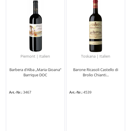
Piemont | Italien
Toskana | Italien
Barbera d‘Alba „Maria Gioana“
Barone Ricasoli Castello di
Barrique DOC
Brolio Chianti...
Art.-Nr.:
3467
Art.-Nr.:
4539