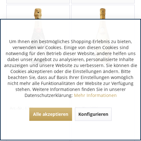
Um Ihnen ein bestmögliches Shopping-Erlebnis zu bieten,
verwenden wir Cookies. Einige von diesen Cookies sind
notwendig für den Betrieb dieser Website, andere helfen uns
dabei unser Angebot zu analysieren, personalisierte Inhalte
anzuzeigen und unsere Website zu verbessern. Sie können die
Champagne | Frankreich
Champagne | Frankreich
Cookies akzeptieren oder die Einstellungen ändern. Bitte
beachten Sie, dass auf Basis Ihrer Einstellungen womöglich
nicht mehr alle Funktionalitäten der Website zur Verfügung
Moët & Chandon · Brut
Louis Roederer Roederer
stehen. Weitere Informationen finden Sie in unserer
Impérial 0,375l
Cristal · Brut
Datenschutzerklärung:
Mehr Informationen
Art.-Nr.:
6345
Art.-Nr.:
3896
Alle akzeptieren
Konfigurieren