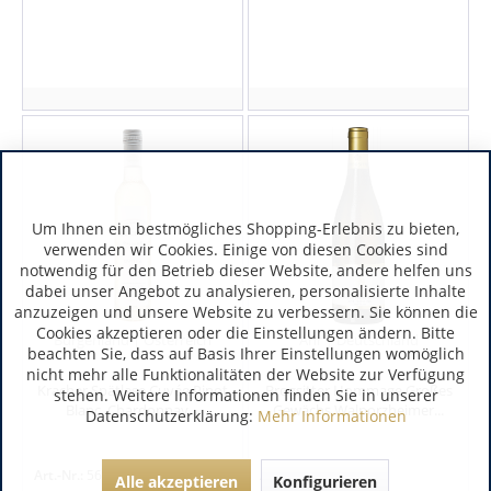
Um Ihnen ein bestmögliches Shopping-Erlebnis zu bieten,
verwenden wir Cookies. Einige von diesen Cookies sind
notwendig für den Betrieb dieser Website, andere helfen uns
dabei unser Angebot zu analysieren, personalisierte Inhalte
anzuzeigen und unsere Website zu verbessern. Sie können die
Cookies akzeptieren oder die Einstellungen ändern. Bitte
Burgenland | Österreich
Ahr | Deutschland
beachten Sie, dass auf Basis Ihrer Einstellungen womöglich
nicht mehr alle Funktionalitäten der Website zur Verfügung
Kracher Spätlese Cuvée Pinot
Brogsitter Hommage Großes
stehen. Weitere Informationen finden Sie in unserer
Blanc, Chardonnay...
Gewächs Walporzheimer...
Datenschutzerklärung:
Mehr Informationen
Art.-Nr.:
5687
Art.-Nr.:
1710
Alle akzeptieren
Konfigurieren