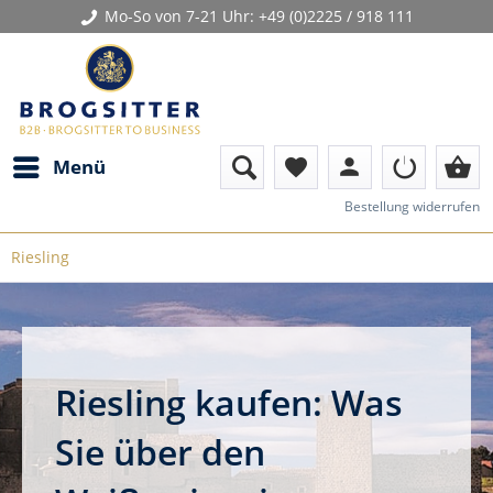
Mo-So von 7-21 Uhr:
+49 (0)2225 / 918 111
person
shopping_basket
Menü
favorite
Bestellung widerrufen
Riesling
Riesling kaufen: Was
Sie über den