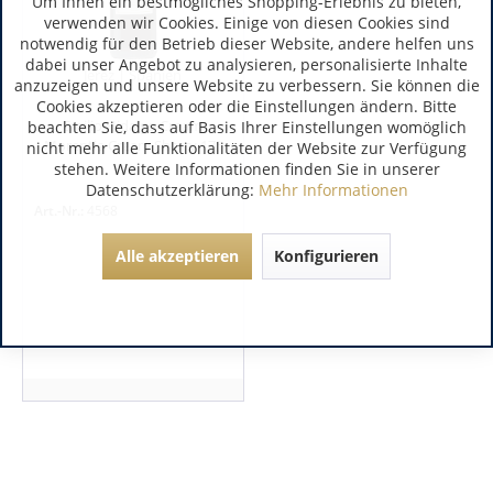
Um Ihnen ein bestmögliches Shopping-Erlebnis zu bieten,
verwenden wir Cookies. Einige von diesen Cookies sind
notwendig für den Betrieb dieser Website, andere helfen uns
dabei unser Angebot zu analysieren, personalisierte Inhalte
Jerez | Spanien
anzuzeigen und unsere Website zu verbessern. Sie können die
Cookies akzeptieren oder die Einstellungen ändern. Bitte
Emilio Hidalgo Cream
beachten Sie, dass auf Basis Ihrer Einstellungen womöglich
Morentia Cream Sherry 17°
nicht mehr alle Funktionalitäten der Website zur Verfügung
stehen. Weitere Informationen finden Sie in unserer
Datenschutzerklärung:
Mehr Informationen
Art.-Nr.:
4568
Alle akzeptieren
Konfigurieren