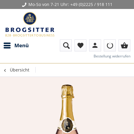
Mo-So von 7-21 Uhr:
+49 (0)2225 / 918 111
person
shopping_basket
Menü
favorite
Bestellung widerrufen
Übersicht