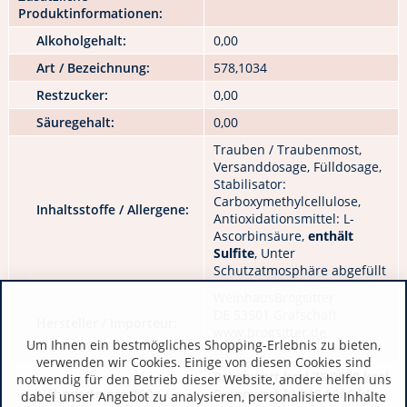
Produktinformationen:
Alkoholgehalt:
0,00
Art / Bezeichnung:
578,1034
Restzucker:
0,00
Säuregehalt:
0,00
Trauben / Traubenmost,
Versanddosage, Fülldosage,
Stabilisator:
Carboxymethylcellulose,
Inhaltsstoffe / Allergene:
Antioxidationsmittel: L-
Ascorbinsäure,
enthält
Sulfite
, Unter
Schutzatmosphäre abgefüllt
WeinhausBrogsitter
DE 53501 Grafschaft
Hersteller / Importeur:
www.brogsitter.de
Um Ihnen ein bestmögliches Shopping-Erlebnis zu bieten,
verwenden wir Cookies. Einige von diesen Cookies sind
Brennwert kcal 75,9000 kcal
notwendig für den Betrieb dieser Website, andere helfen uns
Nährwerte pro 100g /
Brennwert kJ 318,0000 kJ
dabei unser Angebot zu analysieren, personalisierte Inhalte