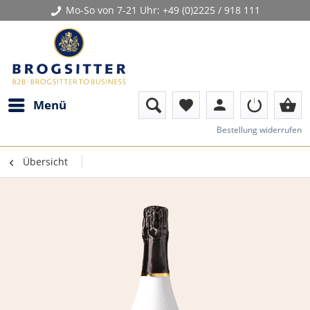
Mo-So von 7-21 Uhr:
+49 (0)2225 / 918 111
person
shopping_basket
Menü
favorite
Bestellung widerrufen
Übersicht