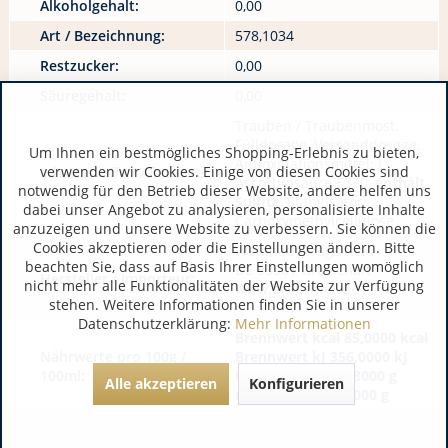
Alkoholgehalt:
0,00
Art / Bezeichnung:
578,1034
Restzucker:
0,00
Säuregehalt:
0,00
Trauben / Traubenmost,
Fülldosage, Versanddosage,
Um Ihnen ein bestmögliches Shopping-Erlebnis zu bieten,
Antioxidationsmittel: L-
verwenden wir Cookies. Einige von diesen Cookies sind
Inhaltsstoffe / Allergene:
Ascorbinsäure E330,
enthält
notwendig für den Betrieb dieser Website, andere helfen uns
Sulfite
, Stabilisator:
dabei unser Angebot zu analysieren, personalisierte Inhalte
Carboxymethylcellulose
anzuzeigen und unsere Website zu verbessern. Sie können die
Cookies akzeptieren oder die Einstellungen ändern. Bitte
WeinhausBrogsitter
beachten Sie, dass auf Basis Ihrer Einstellungen womöglich
DE 53501 Grafschaft
Hersteller / Importeur:
nicht mehr alle Funktionalitäten der Website zur Verfügung
www.brogsitter.de
stehen. Weitere Informationen finden Sie in unserer
Datenschutzerklärung:
Mehr Informationen
Brennwert kcal 85,0000 kcal
Nährwerte pro 100g /
Brennwert kJ 356,0000 kJ
100ml:
Kohlenhydrate 4,8000 g
Alle akzeptieren
Konfigurieren
davon Zucker 4,2000 g