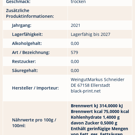
Geschmack:
trocken
Zusätzliche
Produktinformationen:
Jahrgang:
2021
Lagerfähigkeit:
Lagerfähig bis 2027
Alkoholgehalt:
0,00
Art / Bezeichnung:
579
Restzucker:
0,00
Säuregehalt:
0,00
WeingutMarkus Schneider
DE 67158 Ellerstadt
Hersteller / Importeur:
black-print.net
Brennwert kJ 314,0000 kJ
Brennwert kcal 75,0000 kcal
Kohlenhydrate 1,4000 g
Nährwerte pro 100g /
davon Zucker 0,5000 g
100ml:
Enthält gerinfügige Mengen
von Fett, ges. Fettsäuren,