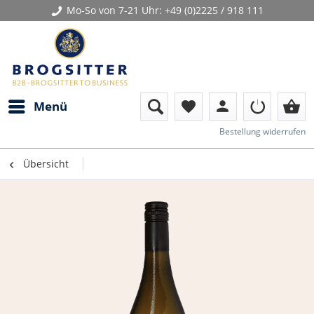
Mo-So von 7-21 Uhr:
+49 (0)2225 / 918 111
person
shopping_basket
Menü
favorite
Bestellung widerrufen
Übersicht