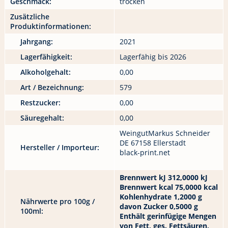
Geschmack:
trocken
Zusätzliche
Produktinformationen:
Jahrgang:
2021
Lagerfähigkeit:
Lagerfähig bis 2026
Alkoholgehalt:
0,00
Art / Bezeichnung:
579
Restzucker:
0,00
Säuregehalt:
0,00
WeingutMarkus Schneider
DE 67158 Ellerstadt
Hersteller / Importeur:
black-print.net
Brennwert kJ 312,0000 kJ
Brennwert kcal 75,0000 kcal
Kohlenhydrate 1,2000 g
Nährwerte pro 100g /
davon Zucker 0,5000 g
100ml:
Enthält gerinfügige Mengen
von Fett, ges. Fettsäuren,