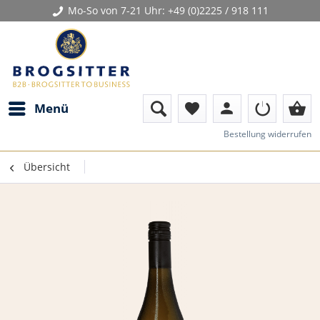
Mo-So von 7-21 Uhr:
+49 (0)2225 / 918 111
person
shopping_basket
Menü
favorite
Bestellung widerrufen
Übersicht