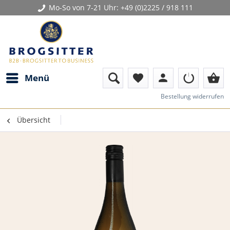
Mo-So von 7-21 Uhr:
+49 (0)2225 / 918 111
person
shopping_basket
Menü
favorite
Bestellung widerrufen
Übersicht