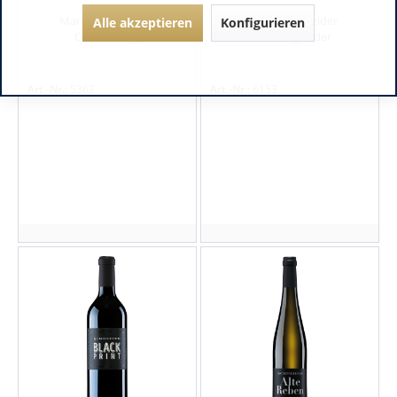
Markus Schneider
Markus Schneider
Alle akzeptieren
Konfigurieren
Chardonnay
Weißburgunder
Art.-Nr.:
5362
Art.-Nr.:
6153