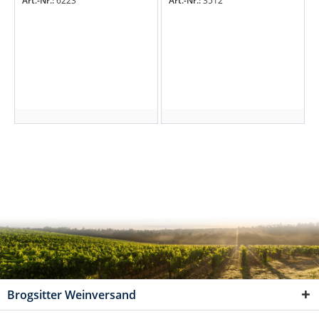
Art.-Nr.:
6223
Art.-Nr.:
3512
Brogsitter Weinversand