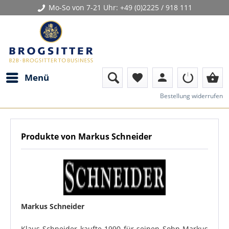
Mo-So von 7-21 Uhr:
+49 (0)2225 / 918 111
person
shopping_basket
Menü
favorite
Bestellung widerrufen
Produkte von Markus Schneider
Markus Schneider
Klaus Schneider kaufte 1990 für seinen Sohn Markus