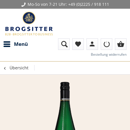
Mo-So von 7-21 Uhr:
+49 (0)2225 / 918 111
person
shopping_basket
Menü
favorite
Bestellung widerrufen
Übersicht