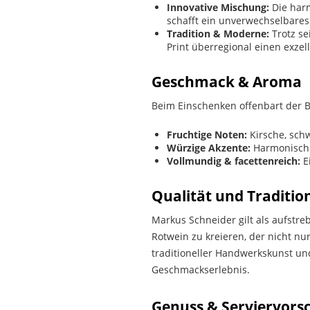
Innovative Mischung:
Die harm
schafft ein unverwechselbare
Tradition & Moderne:
Trotz se
Print überregional einen exzel
Geschmack & Aroma
Beim Einschenken offenbart der Bla
Fruchtige Noten:
Kirsche, sch
Würzige Akzente:
Harmonische
Vollmundig & facettenreich:
Ei
Qualität und Traditio
Markus Schneider gilt als aufstr
Rotwein zu kreieren, der nicht nu
traditioneller Handwerkskunst un
Geschmackserlebnis.
Genuss & Serviervors