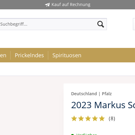
Kauf auf Rechnung
ken
Prickelndes
Spirituosen
Deutschland | Pfalz
2023 Markus Sc
(
8
)