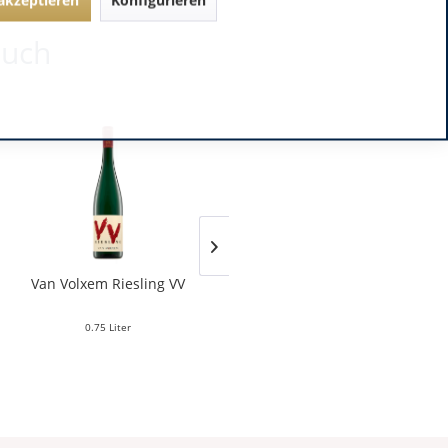
auch
Van Volxem Riesling VV
Franz Keller – Schwarzer
Adler Jedentag...
0.75 Liter
0.75 Liter