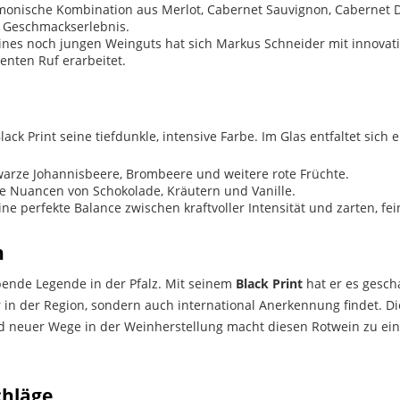
onische Kombination aus Merlot, Cabernet Sauvignon, Cabernet D
s Geschmackserlebnis.
ines noch jungen Weinguts hat sich Markus Schneider mit innova
lenten Ruf erarbeitet.
ck Print seine tiefdunkle, intensive Farbe. Im Glas entfaltet sich
warze Johannisbeere, Brombeere und weitere rote Früchte.
 Nuancen von Schokolade, Kräutern und Vanille.
ne perfekte Balance zwischen kraftvoller Intensität und zarten, f
n
ebende Legende in der Pfalz. Mit seinem
Black Print
hat er es gesch
r in der Region, sondern auch international Anerkennung findet. D
d neuer Wege in der Weinherstellung macht diesen Rotwein zu ei
chläge