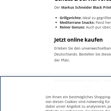
Der
Markus Schneider Black Prin
Grillgerichte:
Ideal zu gegrillt
Mediterrane Snacks:
Passt her
Reiner Genuss:
Auch pur überz
Jetzt online kaufen
Erleben Sie den unverwechselba
Deutschlands. Bestellen Sie diese
der Pfalz.
Weiterführende Links zu "Mar
Fragen zum Artikel?
Weitere Artikel von Markus Sch
Um Ihnen ein bestmögliches Shopping-E
von diesen Cookies sind notwendig für
dabei unser Angebot zu analysieren, p