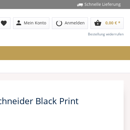
Schnelle Lieferung
person
shopping_basket
favorite
Mein Konto
Anmelden
0,00 € *
Bestellung widerrufen
hneider Black Print