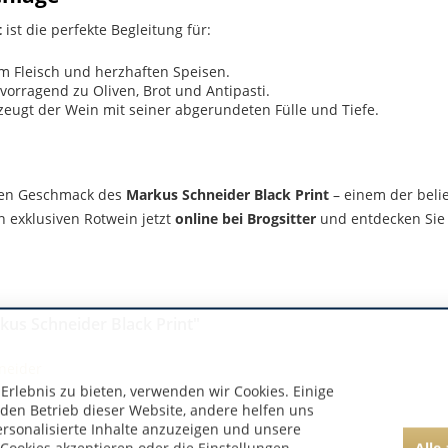
t
ist die perfekte Begleitung für:
em Fleisch und herzhaften Speisen.
vorragend zu Oliven, Brot und Antipasti.
eugt der Wein mit seiner abgerundeten Fülle und Tiefe.
ren Geschmack des
Markus Schneider Black Print
– einem der beli
n exklusiven Rotwein jetzt
online bei Brogsitter
und entdecken Sie 
kus Schneider Black Print"
neider
rlebnis zu bieten, verwenden wir Cookies. Einige
 den Betrieb dieser Website, andere helfen uns
ersonalisierte Inhalte anzuzeigen und unsere
Alle