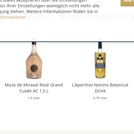
Cookies akzeptieren oder die Einstellungen
asis Ihrer Einstellungen womöglich nicht mehr alle
gung stehen. Weitere Informationen finden Sie in
liche Artikel
Kunden kauften 
nformationen
Muse de Miraval Rosé Grand
L‘Aperitivo Nonino Botanical
Cuvée AC 1,5 L
Drink
1.5 Liter
0.75 Liter