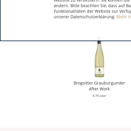
Website zu verbessern. Sie können die 
ändern. Bitte beachten Sie, dass auf B
Funktionalitäten der Website zur Verfü
Ähn
unserer Datenschutzerklärung:
Mehr I
Brogsitter Grauburgunder
After Work
0.75 Liter