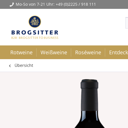
Mo-So von 7-21 Uhr:
+49 (0)2225 / 918 111
Rotweine
Weißweine
Roséweine
Entdec
Übersicht