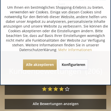
Fett
Um Ihnen ein bestmögliches Shopping-Erlebnis zu bieten,
davon gesättigte
Nährwerte pro 100g /
verwenden wir Cookies. Einige von diesen Cookies sind
Fettsäuren
100ml:
notwendig für den Betrieb dieser Website, andere helfen uns
Kohlenhydrate 0,9000 g
dabei unser Angebot zu analysieren, personalisierte Inhalte
davon Zucker 0,2000 g
anzuzeigen und unsere Website zu verbessern. Sie können die
Eiweiß_1
Cookies akzeptieren oder die Einstellungen ändern. Bitte
Salz
beachten Sie, dass auf Basis Ihrer Einstellungen womöglich
nicht mehr alle Funktionalitäten der Website zur Verfügung
stehen. Weitere Informationen finden Sie in unserer
Datenschutzerklärung:
Mehr Informationen
Alle akzeptieren
Konfigurieren
Kundenbewertungen (206)
Alle Bewertungen anzeigen