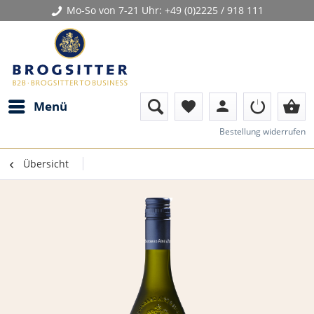
Mo-So von 7-21 Uhr:
+49 (0)2225 / 918 111
person
shopping_basket
Menü
favorite
Bestellung widerrufen
Übersicht