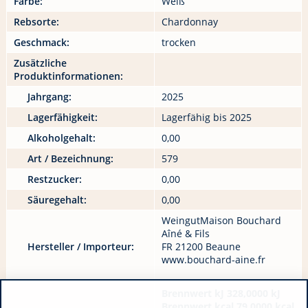
Farbe:
Weiß
Rebsorte:
Chardonnay
Geschmack:
trocken
Zusätzliche
Produktinformationen:
Jahrgang:
2025
Lagerfähigkeit:
Lagerfähig bis 2025
Alkoholgehalt:
0,00
Art / Bezeichnung:
579
Restzucker:
0,00
Säuregehalt:
0,00
WeingutMaison Bouchard
Aîné & Fils
Hersteller / Importeur:
FR 21200 Beaune
www.bouchard-aine.fr
Brennwert kJ 328,0000 kJ
Brennwert kcal 79,0000 kcal