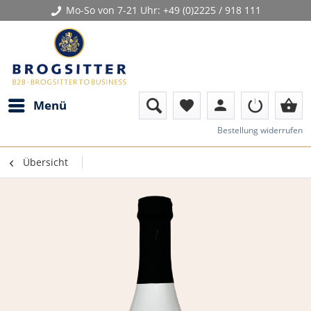
Mo-So von 7-21 Uhr:
+49 (0)2225 / 918 111
person
shopping_basket
Menü
favorite
Bestellung widerrufen
Übersicht