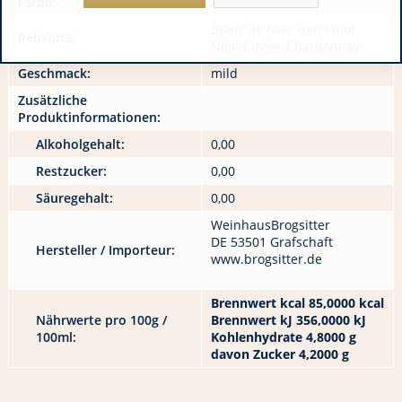
Farbe:
Weiß
Blanc de Noir vom Pinot
Rebsorte:
Noir, Cuvée, Chardonnay
Geschmack:
mild
Zusätzliche
Produktinformationen:
Alkoholgehalt:
0,00
Restzucker:
0,00
Säuregehalt:
0,00
WeinhausBrogsitter
DE 53501 Grafschaft
Hersteller / Importeur:
www.brogsitter.de
Brennwert kcal 85,0000 kcal
Nährwerte pro 100g /
Brennwert kJ 356,0000 kJ
100ml:
Kohlenhydrate 4,8000 g
davon Zucker 4,2000 g