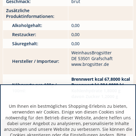
Geschmack:
brut
Zusätzliche
Produktinformationen:
Alkoholgehalt:
0,00
Restzucker:
0,00
Säuregehalt:
0,00
WeinhausBrogsitter
DE 53501 Grafschaft
Hersteller / Importeur:
www.brogsitter.de
Brennwert kcal 67,8000 kcal
Nährwerte pro 100g /
Brennwert kJ 284,0000 kJ
100ml:
Kohlenhydrate 1,8000 g
davon Zucker 1,2000 g
Um Ihnen ein bestmögliches Shopping-Erlebnis zu bieten,
verwenden wir Cookies. Einige von diesen Cookies sind
notwendig für den Betrieb dieser Website, andere helfen uns
dabei unser Angebot zu analysieren, personalisierte Inhalte
anzuzeigen und unsere Website zu verbessern. Sie können die
Cookies akzeptieren oder die Einstellungen ändern. Bitte