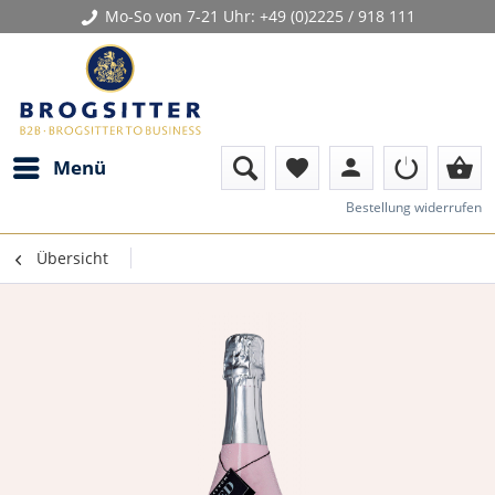
Mo-So von 7-21 Uhr:
+49 (0)2225 / 918 111
person
shopping_basket
Menü
favorite
Bestellung widerrufen
Übersicht