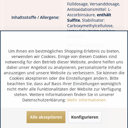
Fülldosage, Versanddosage,
Antioxidationsmittel: L-
Ascorbinsäure,
enthält
Inhaltsstoffe / Allergene:
Sulfite
, Stabilisator:
Carboxymethylcellulose,
Unter Schutzatmosphäre
abgefüllt
WeinhausBrogsitter
DE 53501 Grafschaft
Um Ihnen ein bestmögliches Shopping-Erlebnis zu bieten,
Hersteller / Importeur:
www.brogsitter.de
verwenden wir Cookies. Einige von diesen Cookies sind
notwendig für den Betrieb dieser Website, andere helfen uns
dabei unser Angebot zu analysieren, personalisierte Inhalte
Brennwert kcal 85,0000 kcal
anzuzeigen und unsere Website zu verbessern. Sie können die
Nährwerte pro 100g /
Brennwert kJ 356,0000 kJ
Cookies akzeptieren oder die Einstellungen ändern. Bitte
100ml:
Kohlenhydrate 4,8000 g
beachten Sie, dass auf Basis Ihrer Einstellungen womöglich
davon Zucker 4,2000 g
nicht mehr alle Funktionalitäten der Website zur Verfügung
stehen. Weitere Informationen finden Sie in unserer
Datenschutzerklärung:
Mehr Informationen
Alle akzeptieren
Konfigurieren