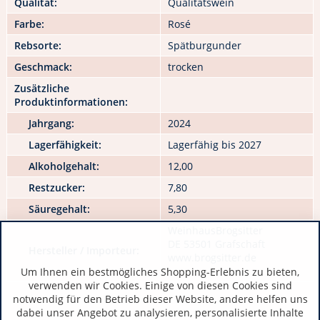
Qualität:
Qualitätswein
Farbe:
Rosé
Rebsorte:
Spätburgunder
Geschmack:
trocken
Zusätzliche
Produktinformationen:
Jahrgang:
2024
Lagerfähigkeit:
Lagerfähig bis 2027
Alkoholgehalt:
12,00
Restzucker:
7,80
Säuregehalt:
5,30
WeinhausBrogsitter
DE 53501 Grafschaft
Hersteller / Importeur:
www.brogsitter.de
Um Ihnen ein bestmögliches Shopping-Erlebnis zu bieten,
verwenden wir Cookies. Einige von diesen Cookies sind
notwendig für den Betrieb dieser Website, andere helfen uns
dabei unser Angebot zu analysieren, personalisierte Inhalte