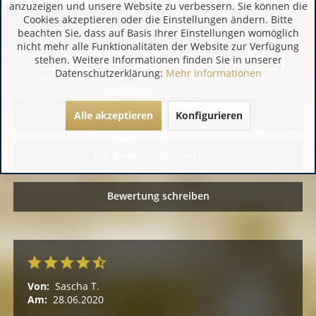
anzuzeigen und unsere Website zu verbessern. Sie können die
Cookies akzeptieren oder die Einstellungen ändern. Bitte
beachten Sie, dass auf Basis Ihrer Einstellungen womöglich
nicht mehr alle Funktionalitäten der Website zur Verfügung
Kundenbewertungen (33)
stehen. Weitere Informationen finden Sie in unserer
Datenschutzerklärung:
Mehr Informationen
Alle akzeptieren
Konfigurieren
Alle Bewertungen anzeigen
Bewertung schreiben
Von:
Sascha T.
Am:
28.06.2020