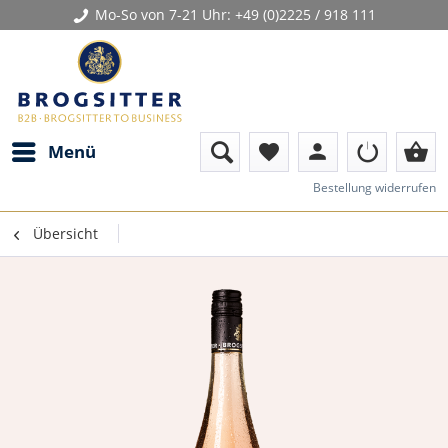
Mo-So von 7-21 Uhr:
+49 (0)2225 / 918 111
person
shopping_basket
Menü
favorite
Bestellung widerrufen
Übersicht