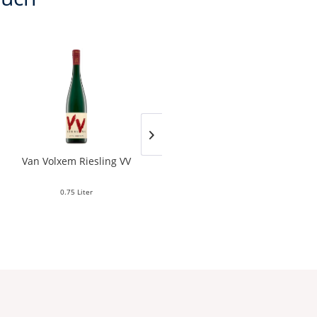
Van Volxem Riesling VV
Franz Keller – Schwarzer
Adler Jedentag...
0.75 Liter
0.75 Liter