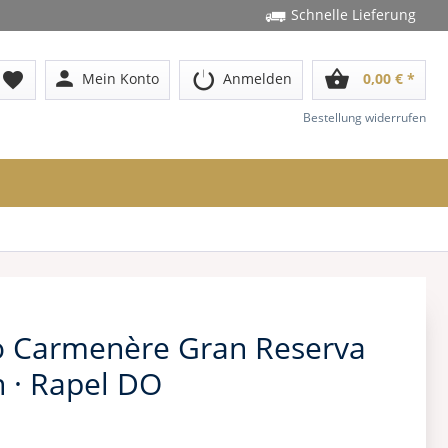
Schnelle Lieferung
person
shopping_basket
favorite
Mein Konto
Anmelden
0,00 € *
Bestellung widerrufen
so Carmenère Gran Reserva
n · Rapel DO