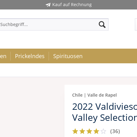
Kauf auf Rechnung
ken
Prickelndes
Spirituosen
Chile | Valle de Rapel
2022 Valdivie
Valley Selectio
(
36
)