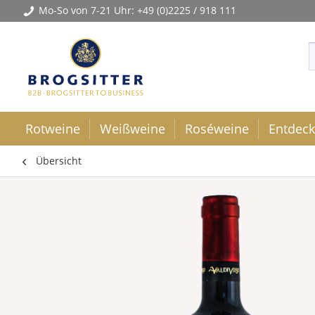
Mo-So von 7-21 Uhr:
+49 (0)2225 / 918 111
Rotweine
Weißweine
Roséweine
Entdec
Übersicht