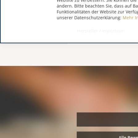
Website zu verbessern. Sie können die 
Restzucker:
ändern. Bitte beachten Sie, dass auf B
Funktionalitäten der Website zur Verfü
Säuregehalt:
unserer Datenschutzerklärung:
Mehr I
Hersteller / Importeur:
Alle Bew