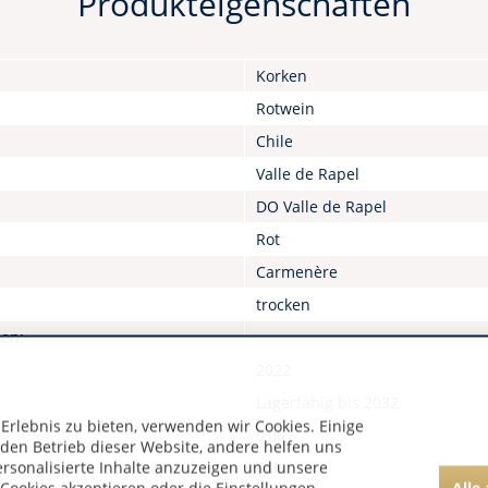
Produkteigenschaften
Korken
Rotwein
Chile
Valle de Rapel
DO Valle de Rapel
Rot
Carmenère
trocken
nen:
2022
Lagerfähig bis 2032
rlebnis zu bieten, verwenden wir Cookies. Einige
0,00
 den Betrieb dieser Website, andere helfen uns
ersonalisierte Inhalte anzuzeigen und unsere
580
Alle