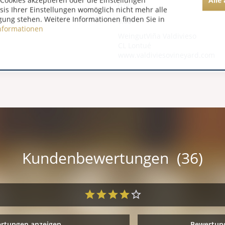
Cookies akzeptieren oder die Einstellungen
0,00
asis Ihrer Einstellungen womöglich nicht mehr alle
gung stehen. Weitere Informationen finden Sie in
0,00
nformationen
WeingutViña Valdivieso
CL Lontué
www.valdiviesovineyard.com
Kundenbewertungen (36)
ertungen anzeigen
Bewertung