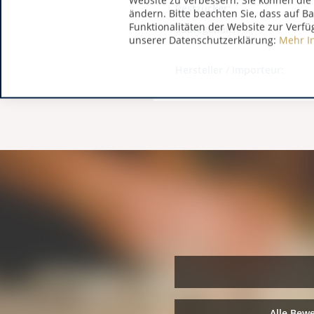
Website zu verbessern. Sie können die 
Restzucker:
ändern. Bitte beachten Sie, dass auf B
Funktionalitäten der Website zur Verfü
Säuregehalt:
unserer Datenschutzerklärung:
Mehr I
Hersteller / Importeur:
Alle Bew