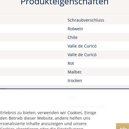
Produkteigenschaften
Schraubverschluss
Rotwein
Chile
Valle de Curicó
Valle de Curicó
Rot
Malbec
trocken
nen:
2022
Lagerfähig bis 2030
rlebnis zu bieten, verwenden wir Cookies. Einige
0,00
 den Betrieb dieser Website, andere helfen uns
ersonalisierte Inhalte anzuzeigen und unsere
580
Alle