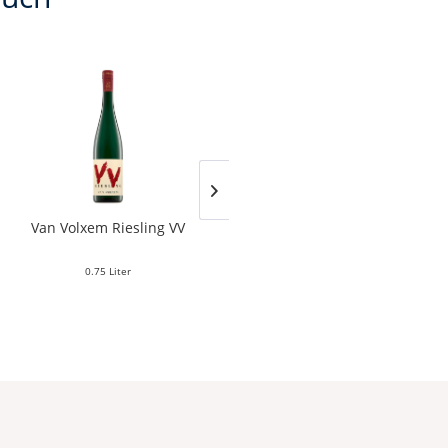
Van Volxem Riesling VV
Franz Keller – Schwarzer
Adler Jedentag...
0.75 Liter
0.75 Liter