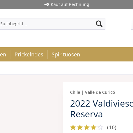
Kauf auf Rechnung
ken
Prickelndes
Spirituosen
Chile | Valle de Curicó
2022 Valdivie
Reserva
(
10
)