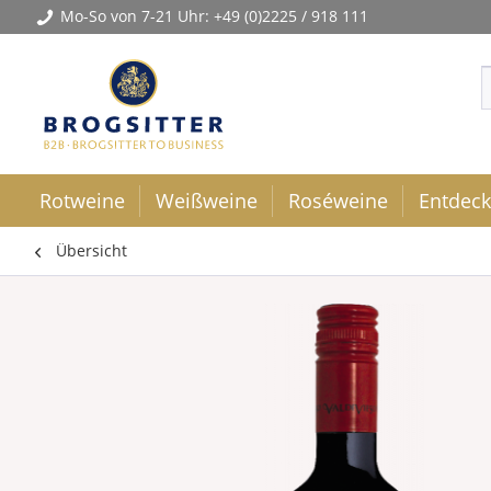
Mo-So von 7-21 Uhr:
+49 (0)2225 / 918 111
Rotweine
Weißweine
Roséweine
Entdec
Übersicht