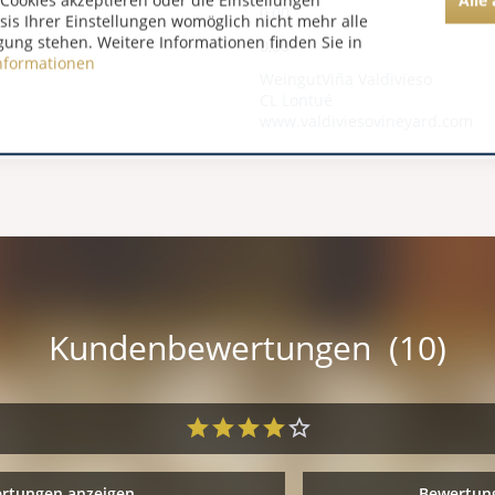
Cookies akzeptieren oder die Einstellungen
0,00
asis Ihrer Einstellungen womöglich nicht mehr alle
gung stehen. Weitere Informationen finden Sie in
0,00
nformationen
WeingutViña Valdivieso
CL Lontué
www.valdiviesovineyard.com
Kundenbewertungen (10)
ertungen anzeigen
Bewertung