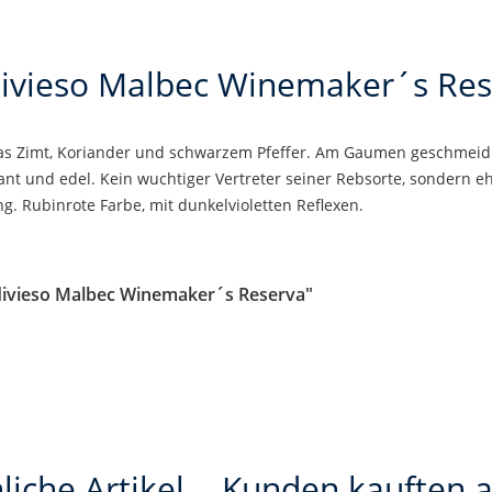
divieso Malbec Winemaker´s Res
as Zimt, Koriander und schwarzem Pfeffer. Am Gaumen geschmeidi
gant und edel. Kein wuchtiger Vertreter seiner Rebsorte, sondern e
g. Rubinrote Farbe, mit dunkelvioletten Reflexen.
divieso Malbec Winemaker´s Reserva"
liche Artikel
Kunden kauften 