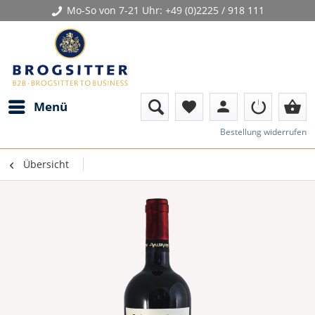
Mo-So von 7-21 Uhr:
+49 (0)2225 / 918 111
person
shopping_basket
Menü
favorite
Bestellung widerrufen
Übersicht