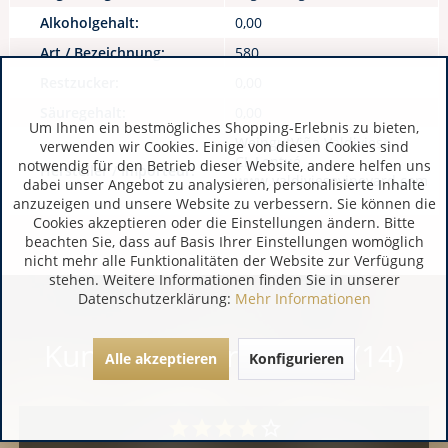
Alkoholgehalt:
0,00
Art / Bezeichnung:
580
Restzucker:
0,00
Säuregehalt:
0,00
Um Ihnen ein bestmögliches Shopping-Erlebnis zu bieten,
WeingutViña Valdivieso
verwenden wir Cookies. Einige von diesen Cookies sind
CL Lontué
notwendig für den Betrieb dieser Website, andere helfen uns
Hersteller / Importeur:
www.valdiviesovineyard.com
dabei unser Angebot zu analysieren, personalisierte Inhalte
anzuzeigen und unsere Website zu verbessern. Sie können die
Cookies akzeptieren oder die Einstellungen ändern. Bitte
beachten Sie, dass auf Basis Ihrer Einstellungen womöglich
nicht mehr alle Funktionalitäten der Website zur Verfügung
stehen. Weitere Informationen finden Sie in unserer
Datenschutzerklärung:
Mehr Informationen
Kundenbewertungen (14)
Alle akzeptieren
Konfigurieren