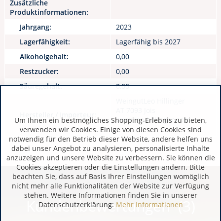
Zusätzliche
Produktinformationen:
Jahrgang:
2023
Lagerfähigkeit:
Lagerfähig bis 2027
Alkoholgehalt:
0,00
Restzucker:
0,00
Säuregehalt:
0,00
WeingutLeo Hillinger
AT 7093 Jois
Hersteller / Importeur:
www.leo-hillinger.com
Um Ihnen ein bestmögliches Shopping-Erlebnis zu bieten,
verwenden wir Cookies. Einige von diesen Cookies sind
notwendig für den Betrieb dieser Website, andere helfen uns
dabei unser Angebot zu analysieren, personalisierte Inhalte
anzuzeigen und unsere Website zu verbessern. Sie können die
Cookies akzeptieren oder die Einstellungen ändern. Bitte
beachten Sie, dass auf Basis Ihrer Einstellungen womöglich
nicht mehr alle Funktionalitäten der Website zur Verfügung
stehen. Weitere Informationen finden Sie in unserer
Kundenbewertungen (3)
Datenschutzerklärung:
Mehr Informationen