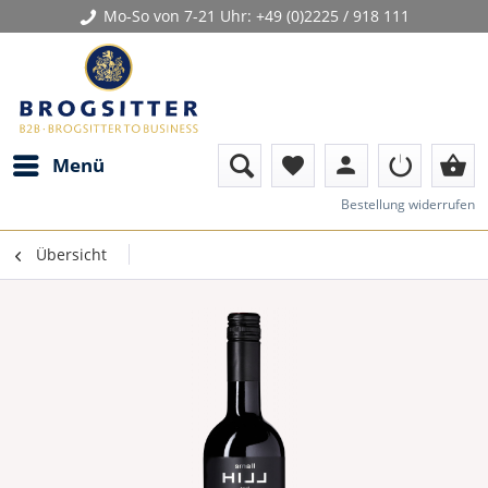
Mo-So von 7-21 Uhr:
+49 (0)2225 / 918 111
person
shopping_basket
Menü
favorite
Bestellung widerrufen
Übersicht