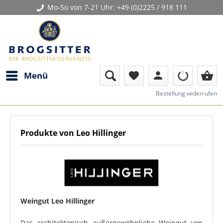
Mo-So von 7-21 Uhr:
+49 (0)2225 / 918 111
person
shopping_basket
Menü
favorite
Bestellung widerrufen
Produkte von Leo Hillinger
Weingut Leo Hillinger
Das architektonisch außergewöhnliche Weingut von