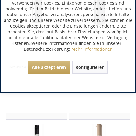
verwenden wir Cookies. Einige von diesen Cookies sind
notwendig für den Betrieb dieser Website, andere helfen uns
dabei unser Angebot zu analysieren, personalisierte Inhalte
anzuzeigen und unsere Website zu verbessern. Sie können die
Cookies akzeptieren oder die Einstellungen ändern. Bitte
Burgenland | Österreich
Burgenland | Österreich
beachten Sie, dass auf Basis Ihrer Einstellungen womöglich
nicht mehr alle Funktionalitäten der Website zur Verfügung
stehen. Weitere Informationen finden Sie in unserer
Hillinger Hill 1 Rotweincuvée
Hillinger Small Hill Red
Barrique
Datenschutzerklärung:
Mehr Informationen
Art.-Nr.:
4154
Art.-Nr.:
4129
Alle akzeptieren
Konfigurieren