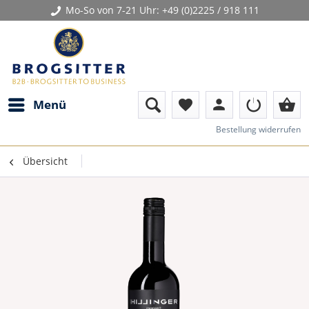
Mo-So von 7-21 Uhr:
+49 (0)2225 / 918 111
person
shopping_basket
Menü
favorite
Bestellung widerrufen
Übersicht