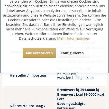
verwenden wir Cookies. Einige von diesen Cookies sind
notwendig für den Betrieb dieser Website, andere helfen uns
Jahrgang:
2024
dabei unser Angebot zu analysieren, personalisierte Inhalte
Lagerfähigkeit:
Lagerfähig bis 2029
anzuzeigen und unsere Website zu verbessern. Sie können die
Cookies akzeptieren oder die Einstellungen ändern. Bitte
Alkoholgehalt:
0,00
beachten Sie, dass auf Basis Ihrer Einstellungen womöglich
Restzucker:
0,00
nicht mehr alle Funktionalitäten der Website zur Verfügung
stehen. Weitere Informationen finden Sie in unserer
Säuregehalt:
0,00
Datenschutzerklärung:
Mehr Informationen
Trauben / Traubenmost,
Antioxidationsmittel: enthält
Inhaltsstoffe / Allergene:
Sulfite, Stabilisator:
Alle akzeptieren
Konfigurieren
Metaweinsäure, E353, *aus
ökologischer Landwirtschaft,
WeingutLeo Hillinger
AT 7093 Jois
Hersteller / Importeur:
www.leo-hillinger.com
Brennwert kJ 291,0000 kJ
Brennwert kcal 69,0000 kcal
Fett
davon gesättigte
Nährwerte pro 100g /
Fettsäuren